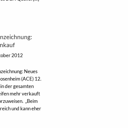
nnzeichnung:
enkauf
tober 2012
nzeichnung: Neues
Rosenheim (ACE) 12.
in der gesamten
eifen mehr verkauft
orzuweisen. „Beim
lfreich und kann eher