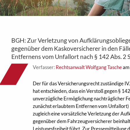
BGH: Zur Verletzung von Aufklärungsoblieg
gegenüber dem Kaskoversicherer in den Fäll
Entfernens vom Unfallort nach § 142 Abs. 2
Verfasser:
Rechtsanwalt Wolfgang Tasche
am 
Der für das Versicherungsrecht zuständige IV
hat entschieden, dass ein Verstoß gegen § 142
unverzügliche Ermöglichung nachträglicher Fe
zunächst erlaubtem Entfernen vom Unfallort) n
zugleich eine vorsätzliche Verletzung der Auf
gegenüber dem Fahrzeugversicherer beinhalte
Leistungsfreiheit führt. Zur Pressemitteilung d