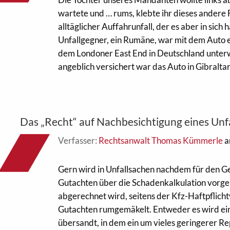
wartete und … rums, klebte ihr dieses andere
alltäglicher Auffahrunfall, der es aber in sich 
Unfallgegner, ein Rumäne, war mit dem Auto 
dem Londoner East End in Deutschland unter
angeblich versichert war das Auto in Gibraltar. 
Das „Recht“ auf Nachbesichtigung eines Unf
Verfasser:
Rechtsanwalt Thomas Kümmerle
a
Gern wird in Unfallsachen nachdem für den G
Gutachten über die Schadenkalkulation vorgel
abgerechnet wird, seitens der Kfz-Haftpflich
Gutachten rumgemäkelt. Entweder es wird ein
übersandt, in dem ein um vieles geringerer 