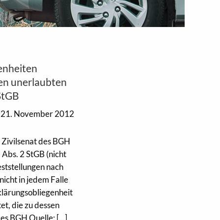
enheiten
en unerlaubten
 StGB
21. November 2012
. Zivilsenat des BGH
 Abs. 2 StGB (nicht
ststellungen nach
icht in jedem Falle
klärungsobliegenheit
t, die zu dessen
es BGH Quelle: [...]