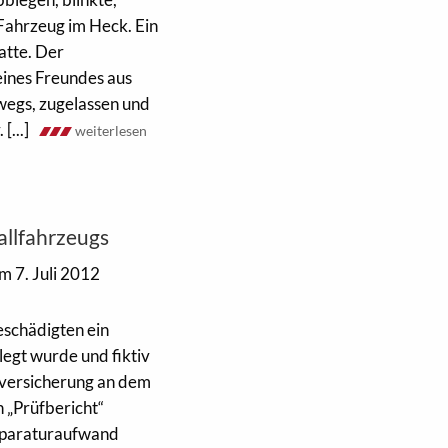
 Fahrzeug im Heck. Ein
hatte. Der
eines Freundes aus
wegs, zugelassen und
[...]
weiterlesen
allfahrzeugs
m 7. Juli 2012
eschädigten ein
egt wurde und fiktiv
tversicherung an dem
 „Prüfbericht“
Reparaturaufwand