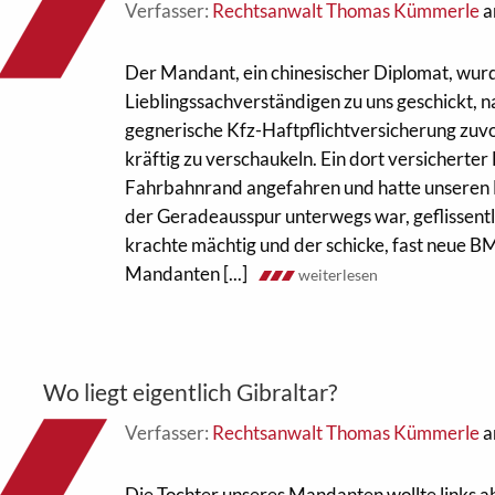
Verfasser:
Rechtsanwalt Thomas Kümmerle
a
Der Mandant, ein chinesischer Diplomat, wu
Lieblingssachverständigen zu uns geschickt, 
gegnerische Kfz-Haftpflichtversicherung zuvor
kräftig zu verschaukeln. Ein dort versicherte
Fahrbahnrand angefahren und hatte unseren
der Geradeausspur unterwegs war, geflissentl
krachte mächtig und der schicke, fast neue 
Mandanten [...]
weiterlesen
Wo liegt eigentlich Gibraltar?
Verfasser:
Rechtsanwalt Thomas Kümmerle
a
Die Tochter unseres Mandanten wollte links ab