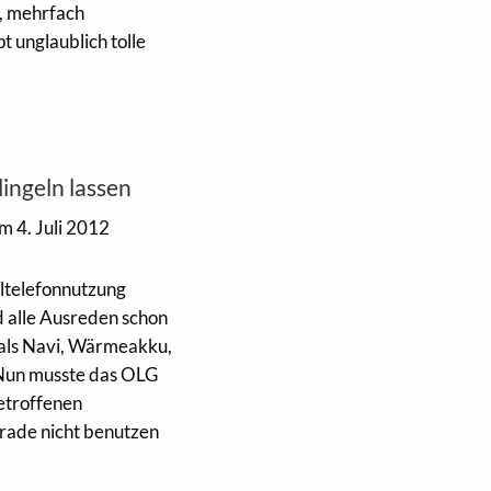
e, mehrfach
t unglaublich tolle
ingeln lassen
m 4. Juli 2012
iltelefonnutzung
d alle Ausreden schon
 als Navi, Wärmeakku,
. Nun musste das OLG
etroffenen
erade nicht benutzen