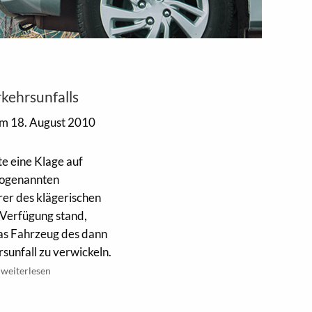
kehrsunfalls
m 18. August 2010
te eine Klage auf
sogenannten
rer des klägerischen
 Verfügung stand,
das Fahrzeug des dann
sunfall zu verwickeln.
weiterlesen