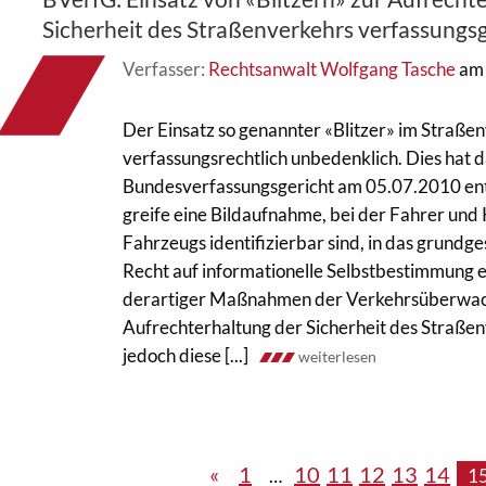
Sicherheit des Straßenverkehrs verfassung
Verfasser:
Rechtsanwalt Wolfgang Tasche
am 
Der Einsatz so genannter «Blitzer» im Straßen
verfassungsrechtlich unbedenklich. Dies hat 
Bundesverfassungsgericht am 05.07.2010 en
greife eine Bildaufnahme, bei der Fahrer und
Fahrzeugs identifizierbar sind, in das grundge
Recht auf informationelle Selbstbestimmung 
derartiger Maßnahmen der Verkehrsüberwach
Aufrechterhaltung der Sicherheit des Straßen
jedoch diese [...]
weiterlesen
«
1
10
11
12
13
14
…
1