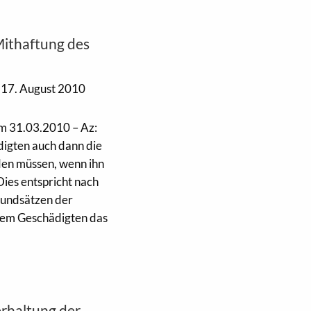
Mithaftung des
17. August 2010
om 31.03.2010 – Az:
igten auch dann die
den müssen, wenn ihn
Dies entspricht nach
rundsätzen der
dem Geschädigten das
erhaltung der