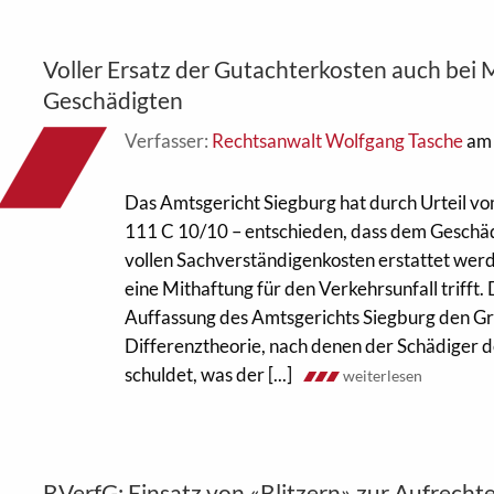
Voller Ersatz der Gutachterkosten auch bei 
Geschädigten
Verfasser:
Rechtsanwalt Wolfgang Tasche
am 
Das Amtsgericht Siegburg hat durch Urteil v
111 C 10/10 – entschieden, dass dem Geschäd
vollen Sachverständigenkosten erstattet wer
eine Mithaftung für den Verkehrsunfall trifft. 
Auffassung des Amtsgerichts Siegburg den G
Differenztheorie, nach denen der Schädiger 
schuldet, was der [...]
weiterlesen
BVerfG: Einsatz von «Blitzern» zur Aufrecht