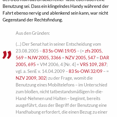
Benutzung sei. Dass ein klingelndes Handy während der
Fahrt ebenso nervig und ablenkend sein kann, war nicht
Gegenstand der Rechtsfindung.
Aus den Gründen:
(…) Der Senat hat in seiner Entscheidung vom
23.08.2005 –
83 Ss-OWi 19/05
– (=
zfs 2005,
569
=
NJW 2005, 3366
=
NZV 2005, 547
=
DAR
2005, 695
= VM 2006, 4 [Nr. 4] =
VRS 109, 287
;
vgl. a. SenE v. 14.04.2009 –
83 Ss-OWi 32/09
– =
NZV 2009, 302
) zu der Frage, womit die
Benutzung eines Mobiltelefons – im Unterschied
zum bloßen, nicht tatbestandsmäßigen In-die-
Hand-Nehmen und Halten – beginnt, bereits
ausgeführt, dass der Begriff der Benutzung eine
Handhabung erfordert, die einen Bezug zu einer