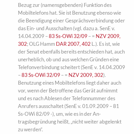
Bezug zur (namensgebenden) Funktion des
Mobiltelefons hat. Sie ist Benutzung ebenso wie
die Beendigung einer Gesprächsverbindung oder
das Ein- und Ausschalten (vgl. dazu a. SenE v.
14.04.2009 –
83 Ss-OWi 32/09
– =
NZV 2009,
302
; OLG Hamm
DAR 2007, 402
L.). Es ist, wie
der Senat ebenfalls bereits entschieden hat, auch
unerheblich, ob und aus welchen Gründen eine
Telefonverbindung scheitert (SenE v. 14.04.2009
–
83 Ss-OWi 32/09
– =
NZV 2009, 302
).
Benutzung eines Mobiltelefons liegt daher auch
vor, wenn der Betroffene das Gerät aufnimmt
und es nach Ablesen der Telefonnum­mer des
Anrufers ausschaltet (SenE v. 01.09.2009 – 81
Ss-OWi 82/09 -), um, wie es in der An­
tragsbegründung heißt, „nicht weiter abgelenkt
zu werden“.