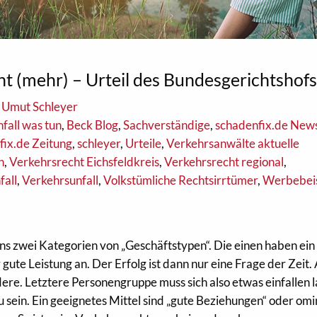
t (mehr) – Urteil des Bundesgerichtshof
 Umut Schleyer
fall was tun
,
Beck Blog
,
Sachverständige
,
schadenfix.de New
fix.de Zeitung
,
schleyer
,
Urteile
,
Verkehrsanwälte aktuelle
n
,
Verkehrsrecht Eichsfeldkreis
,
Verkehrsrecht regional
,
fall
,
Verkehrsunfall
,
Volkstümliche Rechtsirrtümer
,
Werbebeis
ns zwei Kategorien von „Geschäftstypen“. Die einen haben ein
 gute Leistung an. Der Erfolg ist dann nur eine Frage der Zeit
re. Letztere Personengruppe muss sich also etwas einfallen l
 sein. Ein geeignetes Mittel sind „gute Beziehungen“ oder om