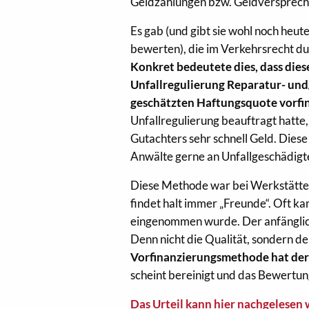
Geldzahlungen bzw. Geldversprechen
Es gab (und gibt sie wohl noch heu
bewerten), die im Verkehrsrecht du
Konkret bedeutete dies, dass die
Unfallregulierung Reparatur- un
geschätzten Haftungsquote vorfi
Unfallregulierung beauftragt hatte,
Gutachters sehr schnell Geld. Dies
Anwälte gerne an Unfallgeschädigte
Diese Methode war bei Werkstätten
findet halt immer „Freunde“. Oft k
eingenommen wurde. Der anfänglic
Denn nicht die Qualität, sondern 
Vorfinanzierungsmethode hat der 
scheint bereinigt und das Bewertun
Das Urteil kann hier nachgelesen