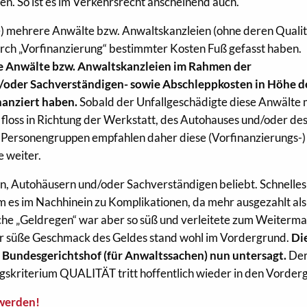
. So ist es im Verkehrsrecht anscheinend auch.
te) mehrere Anwälte bzw. Anwaltskanzleien (ohne deren Qualit
rch „Vorfinanzierung“ bestimmter Kosten Fuß gefasst haben.
se Anwälte bzw. Anwaltskanzleien im Rahmen der
d/oder Sachverständigen- sowie Abschleppkosten in Höhe d
nanziert haben.
Sobald der Unfallgeschädigte diese Anwälte 
 floss in Richtung der Werkstatt, des Autohauses und/oder de
e Personengruppen empfahlen daher diese (Vorfinanzierungs-)
 weiter.
, Autohäusern und/oder Sachverständigen beliebt. Schnelles
am es im Nachhinein zu Komplikationen, da mehr ausgezahlt als
he „Geldregen“ war aber so süß und verleitete zum Weiterm
der süße Geschmack des Geldes stand wohl im Vordergrund.
Di
Bundesgerichtshof (für Anwaltssachen) nun untersagt.
Der
gskriterium QUALITÄT tritt hoffentlich wieder in den Vorder
 werden!