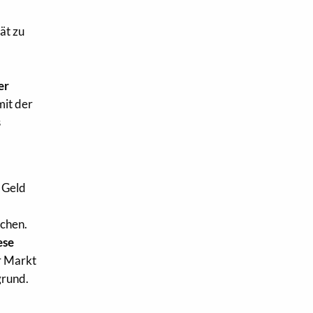
ät zu
er
mit der
s
 Geld
achen.
ese
 Markt
grund.