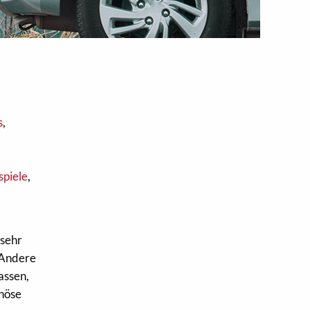
s
s
,
piele
,
 sehr
. Andere
assen,
inöse