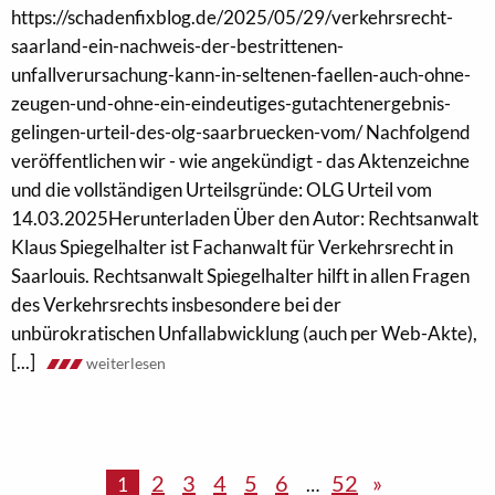
https://schadenfixblog.de/2025/05/29/verkehrsrecht-
saarland-ein-nachweis-der-bestrittenen-
unfallverursachung-kann-in-seltenen-faellen-auch-ohne-
zeugen-und-ohne-ein-eindeutiges-gutachtenergebnis-
gelingen-urteil-des-olg-saarbruecken-vom/ Nachfolgend
veröffentlichen wir - wie angekündigt - das Aktenzeichne
und die vollständigen Urteilsgründe: OLG Urteil vom
14.03.2025Herunterladen Über den Autor: Rechtsanwalt
Klaus Spiegelhalter ist Fachanwalt für Verkehrsrecht in
Saarlouis. Rechtsanwalt Spiegelhalter hilft in allen Fragen
des Verkehrsrechts insbesondere bei der
unbürokratischen Unfallabwicklung (auch per Web-Akte),
[...]
weiterlesen
2
3
4
5
6
52
»
1
…