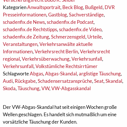
Kategorien
Anwaltsportrait
,
Beck Blog
,
Bußgeld
,
DVR
Presseinformationen
,
Gastblog
,
Sachverständige
,
schadenfix.de News
,
schadenfix.de Podcast
,
schadenfix.de Rechtstipps
,
schadenfix.de Video
,
schadenfix.de Zeitung
,
Schmerzensgeld
,
Urteile
,
Veranstaltungen
,
Verkehrsanwälte aktuelle
Informationen
,
Verkehrsrecht Berlin
,
Verkehrsrecht
regional
,
Verkehrsüberwachung
,
Verkehrsunfall
,
Verkehrsunfall
,
Volkstümliche Rechtsirrtümer
Schlagworte
Abgas
,
Abgas-Skandal
,
arglistige Täuschung
,
Audi
,
Rückgabe
,
Schadensersatzansprüche
,
Seat
,
Skandal
,
Skoda
,
Täuschung
,
VW
,
VW-Abgasskandal
Der VW-Abgas-Skandal hat seit einigen Wochen große
Wellen geschlagen. Es handelt sich mutmaßlich um eine
vorsätzliche Täuschung der Kunden.