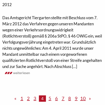
2012
Das Amtsgericht Tiergarten stellte mit Beschluss vom 7.
März 2012 das Verfahren gegen unseren Mandanten
wegen einer Verkehrsordnungswidrigkeit
(Rotlichtverstoß) gemäß § 206a StPO, § 46 OWiG ein, weil
Verfolgungsverjährung eingetreten war. Grundsätzlich
nichts ungewöhnliches: Am 4. April 2011 wurde unser
Mandant unmittelbar nach einem vorgeworfenen
qualifizierten Rotlichtverstoß von einer Streife angehalten
und zur Sache angehört. Nach Abschluss [...]
weiterlesen
«
1
2
3
5
6
7
8
9
10
»
4