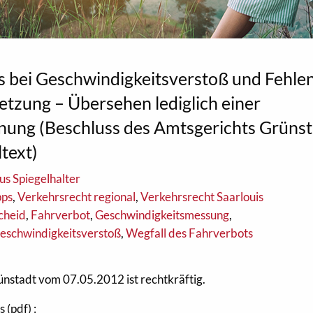
s bei Geschwindigkeitsverstoß und Fehle
letzung – Übersehen lediglich einer
ung (Beschluss des Amtsgerichts Grünst
text)
us Spiegelhalter
pps
,
Verkehrsrecht regional
,
Verkehrsrecht Saarlouis
cheid
,
Fahrverbot
,
Geschwindigkeitsmessung
,
eschwindigkeitsverstoß
,
Wegfall des Fahrverbots
nstadt vom 07.05.2012 ist rechtkräftig.
 (pdf) :