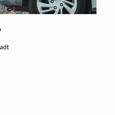
n
adt