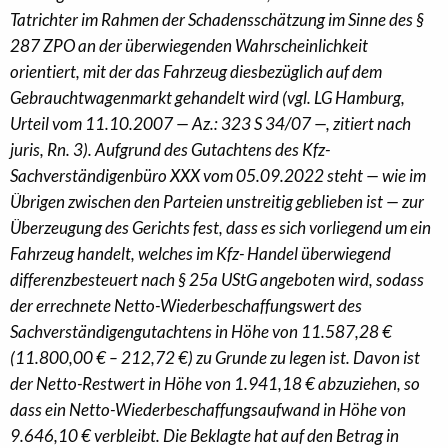
Tatrichter im Rahmen der Schadensschätzung im Sinne des §
287 ZPO an der überwiegenden Wahrscheinlichkeit
orientiert, mit der das Fahrzeug diesbezüglich auf dem
Gebrauchtwagenmarkt gehandelt wird (vgl. LG Hamburg,
Urteil vom 11.10.2007 — Az.: 323 S 34/07 —, zitiert nach
juris, Rn. 3). Aufgrund des Gutachtens des Kfz-
Sachverständigenbüro XXX vom 05.09.2022 steht — wie im
Übrigen zwischen den Parteien unstreitig geblieben ist — zur
Überzeugung des Gerichts fest, dass es sich vorliegend um ein
Fahrzeug handelt, welches im Kfz- Handel überwiegend
differenzbesteuert nach § 25a UStG angeboten wird, sodass
der errechnete Netto-Wiederbeschaffungswert des
Sachverständigengutachtens in Höhe von 11.587,28 €
(11.800,00 € – 212,72 €) zu Grunde zu legen ist. Davon ist
der Netto-Restwert in Höhe von 1.941,18 € abzuziehen, so
dass ein Netto-Wiederbeschaffungsaufwand in Höhe von
9.646,10 € verbleibt. Die Beklagte hat auf den Betrag in