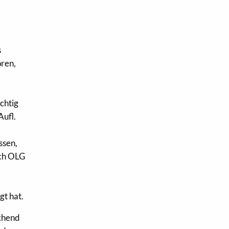
s
ren,
ichtig
Aufl.
ssen,
uch OLG
gt hat.
echend