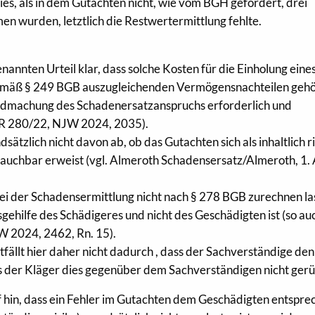
ies, als in dem Gutachten nicht, wie vom BGH gefordert, drei
 wurden, letztlich die Restwertermittlung fehlte.
nannten Urteil klar, dass solche Kosten für die Einholung eine
gemäß § 249 BGB auszugleichenden Vermögensnachteilen gehö
endmachung des Schadenersatzanspruchs erforderlich und
ZR 280/22, NJW 2024, 2035).
sätzlich nicht davon ab, ob das Gutachten sich als inhaltlich r
auchbar erweist (vgl. Almeroth Schadensersatz/Almeroth, 1. 
ei der Schadensermittlung nicht nach § 278 BGB zurechnen la
sgehilfe des Schädigeres und nicht des Geschädigten ist (so a
W 2024, 2462, Rn. 15).
tfällt hier daher nicht dadurch , dass der Sachverständige den
ss der Kläger dies gegenüber dem Sachverständigen nicht gerü
 hin, dass ein Fehler im Gutachten dem Geschädigten entspr