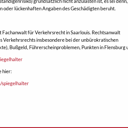
ändigenrisiko) grundsätzlich nicht anzulasten ist, es sei denn,
hen oder lückenhaften Angaben des Geschädigten beruht.
st Fachanwalt für Verkehrsrecht in Saarlouis. Rechtsanwalt
 des Verkehrsrechts insbesondere bei der unbürokratischen
te), Bußgeld, Führerscheinproblemen, Punkten in Flensburg 
iegelhalter
 hier:
/spiegelhalter