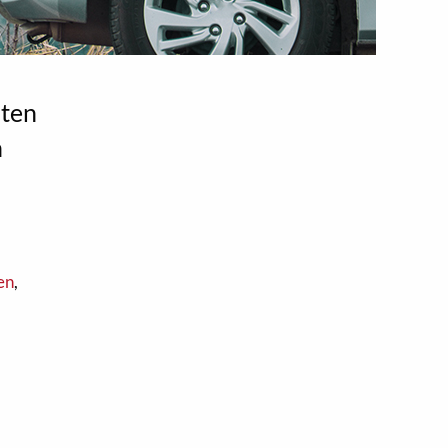
hten
h
en
,