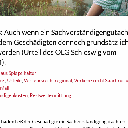
s: Auch wenn ein Sachverständigengutac
 dem Geschädigten dennoch grundsätzlic
werden (Urteil des OLG Schleswig vom
‌).
aus Spiegelhalter
pps
,
Urteile
,
Verkehrsrecht regional
,
Verkehrsrecht Saarbrück
nfall
ändigenkosten
,
Restwertermittlung
schaden ließ der Geschädigte ein Sachverständigengutachten