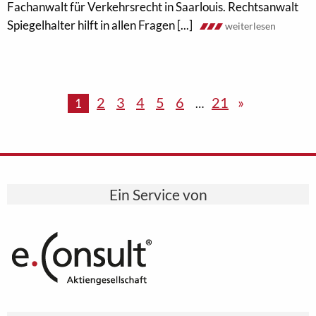
Fachanwalt für Verkehrsrecht in Saarlouis. Rechtsanwalt
Spiegelhalter hilft in allen Fragen [...]
weiterlesen
2
3
4
5
6
21
»
1
…
Ein Service von