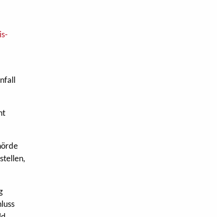
is-
nfall
ht
hörde
stellen,
g
hluss
ld