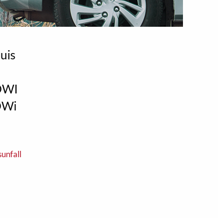
uis
 OWI
OWi
unfall