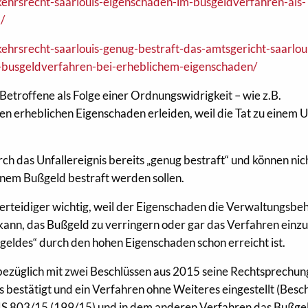
ehrsrecht-saarlouis-eigenschaden-im-busgeldverfahren-als-
/
ehrsrecht-saarlouis-genug-bestraft-das-amtsgericht-saarlou
m-busgeldverfahren-bei-erheblichem-eigenschaden/
etroffene als Folge einer Ordnungswidrigkeit – wie z.B.
en erheblichen Eigenschaden erleiden, weil die Tat zu einem U
ch das Unfallereignis bereits „genug bestraft“ und können nic
einem Bußgeld bestraft werden sollen.
Verteidiger wichtig, weil der Eigenschaden die Verwaltungsbe
kann, das Bußgeld zu verringern oder gar das Verfahren einzu
geldes“ durch den hohen Eigenschaden schon erreicht ist.
bezüglich mit zwei Beschlüssen aus 2015 seine Rechtsprechun
 bestätigt und ein Verfahren ohne Weiteres eingestellt (Besc
S 803/15 (199/15) und in dem anderen Verfahren das Bußge