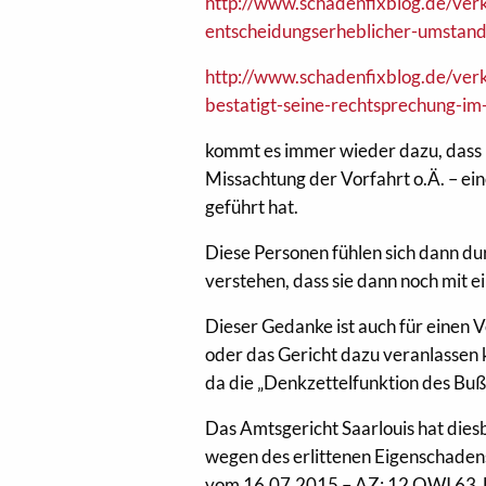
http://www.schadenfixblog.de/verk
entscheidungserheblicher-umstand
http://www.schadenfixblog.de/verk
bestatigt-seine-rechtsprechung-i
kommt es immer wieder dazu, dass B
Missachtung der Vorfahrt o.Ä. – ein
geführt hat.
Diese Personen fühlen sich dann dur
verstehen, dass sie dann noch mit 
Dieser Gedanke ist auch für einen 
oder das Gericht dazu veranlassen 
da die „Denkzettelfunktion des Buß
Das Amtsgericht Saarlouis hat dies
wegen des erlittenen Eigenschadens
vom 16.07.2015 – AZ: 12 OWI 63 J