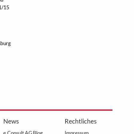
11/15
sburg
News
Rechtliches
e.Consult AG Blog
Impressum