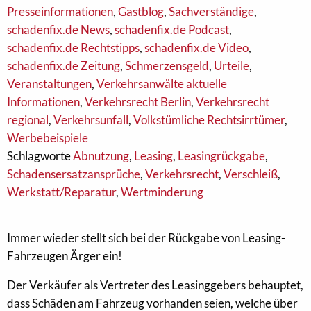
Presseinformationen
,
Gastblog
,
Sachverständige
,
schadenfix.de News
,
schadenfix.de Podcast
,
schadenfix.de Rechtstipps
,
schadenfix.de Video
,
schadenfix.de Zeitung
,
Schmerzensgeld
,
Urteile
,
Veranstaltungen
,
Verkehrsanwälte aktuelle
Informationen
,
Verkehrsrecht Berlin
,
Verkehrsrecht
regional
,
Verkehrsunfall
,
Volkstümliche Rechtsirrtümer
,
Werbebeispiele
Schlagworte
Abnutzung
,
Leasing
,
Leasingrückgabe
,
Schadensersatzansprüche
,
Verkehrsrecht
,
Verschleiß
,
Werkstatt/Reparatur
,
Wertminderung
Immer wieder stellt sich bei der Rückgabe von Leasing-
Fahrzeugen Ärger ein!
Der Verkäufer als Vertreter des Leasinggebers behauptet,
dass Schäden am Fahrzeug vorhanden seien, welche über