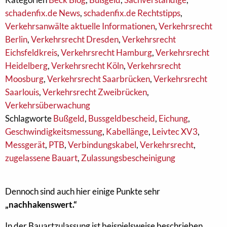
schadenfix.de News
,
schadenfix.de Rechtstipps
,
Verkehrsanwälte aktuelle Informationen
,
Verkehrsrecht
Berlin
,
Verkehrsrecht Dresden
,
Verkehrsrecht
Eichsfeldkreis
,
Verkehrsrecht Hamburg
,
Verkehrsrecht
Heidelberg
,
Verkehrsrecht Köln
,
Verkehrsrecht
Moosburg
,
Verkehrsrecht Saarbrücken
,
Verkehrsrecht
Saarlouis
,
Verkehrsrecht Zweibrücken
,
Verkehrsüberwachung
Schlagworte
Bußgeld
,
Bussgeldbescheid
,
Eichung
,
Geschwindigkeitsmessung
,
Kabellänge
,
Leivtec XV3
,
Messgerät
,
PTB
,
Verbindungskabel
,
Verkehrsrecht
,
zugelassene Bauart
,
Zulassungsbescheinigung
Dennoch sind auch hier einige Punkte sehr
„nachhakenswert.“
In der Bauartzulassung ist beispielsweise beschrieben,