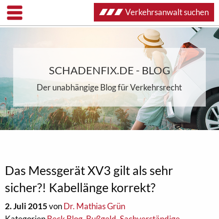
Verkehrsanwalt suchen
SCHADENFIX.DE - BLOG
Der unabhängige Blog für Verkehrsrecht
Das Messgerät XV3 gilt als sehr
sicher?! Kabellänge korrekt?
2. Juli 2015
von
Dr. Mathias Grün
Kategorien
Beck Blog
,
Bußgeld
,
Sachverständige
,