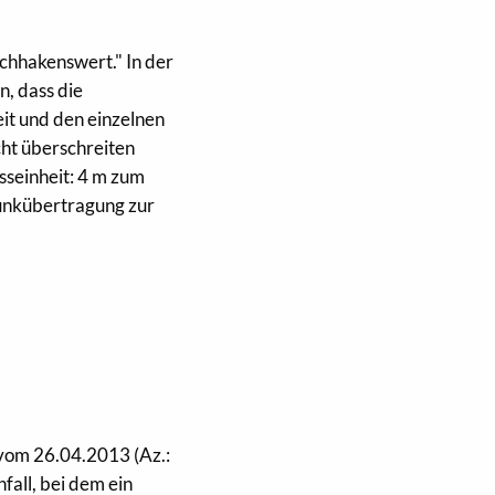
achhakenswert." In der
n, dass die
it und den einzelnen
ht überschreiten
esseinheit: 4 m zum
unkübertragung zur
 vom 26.04.2013 (Az.:
fall, bei dem ein