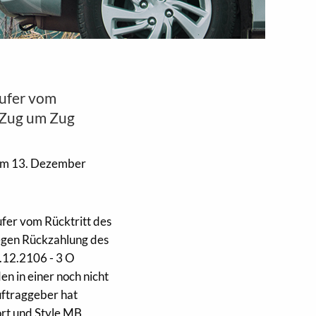
ufer vom
 Zug um Zug
m 13. Dezember
er vom Rücktritt des
gen Rückzahlung des
.12.2106 - 3 O
n in einer noch nicht
uftraggeber hat
rt und Style MB