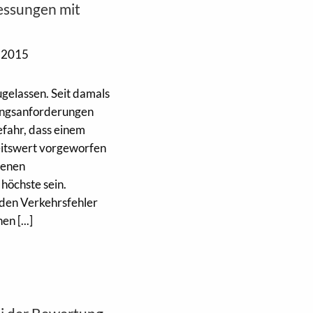
essungen mit
 2015
ugelassen. Seit damals
ungsanforderungen
efahr, dass einem
eitswert vorgeworfen
senen
höchste sein.
den Verkehrsfehler
n [...]