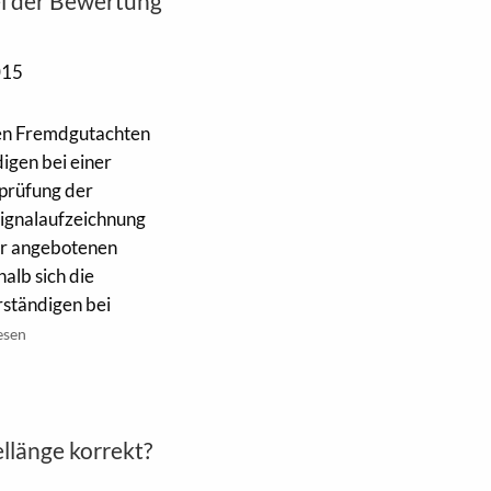
i der Bewertung
015
ten Fremdgutachten
digen bei einer
rprüfung der
 Signalaufzeichnung
er angebotenen
alb sich die
ständigen bei
esen
ellänge korrekt?