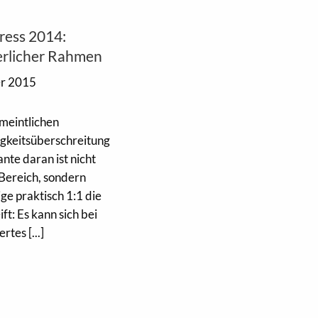
ress 2014:
erlicher Rahmen
r 2015
meintlichen
gkeitsüberschreitung
nte daran ist nicht
 Bereich, sondern
ge praktisch 1:1 die
: Es kann sich bei
tes [...]