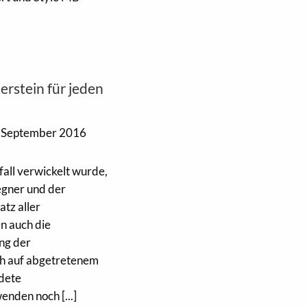
rstein für jeden
 September 2016
all verwickelt wurde,
egner und der
tz aller
n auch die
ung der
ch auf abgetretenem
ndete
enden noch [...]