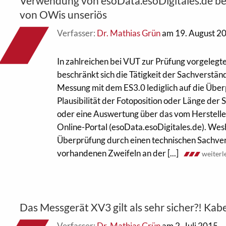
Verwendung von esoData.esoDigitales.de be
von OWis unseriös
Verfasser:
Dr. Mathias Grün
am 19. August 2
In zahlreichen bei VUT zur Prüfung vorgeleg
beschränkt sich die Tätigkeit der Sachverstän
Messung mit dem ES3.0 lediglich auf die Übe
Plausibilität der Fotoposition oder Länge der
oder eine Auswertung über das vom Herstell
Online-Portal (esoData.esoDigitales.de). Wesh
Überprüfung durch einen technischen Sachver
vorhandenen Zweifeln an der [...]
weiterl
Das Messgerät XV3 gilt als sehr sicher?! Kab
Verfasser:
Dr. Mathias Grün
am 2. Juli 2015