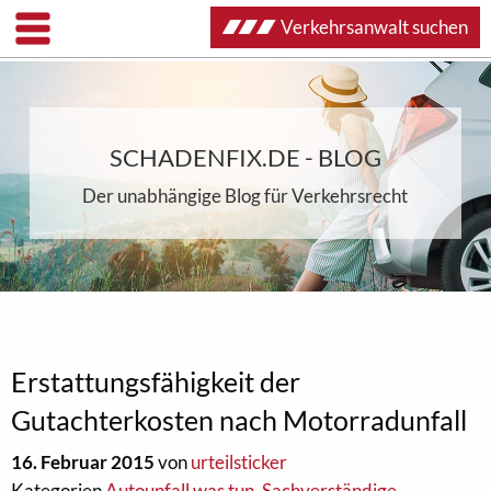
Verkehrsanwalt suchen
SCHADENFIX.DE - BLOG
Der unabhängige Blog für Verkehrsrecht
Erstattungsfähigkeit der
Gutachterkosten nach Motorradunfall
16. Februar 2015
von
urteilsticker
Kategorien
Autounfall was tun
,
Sachverständige
,