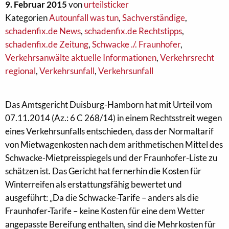
9. Februar 2015
von
urteilsticker
Kategorien
Autounfall was tun
,
Sachverständige
,
schadenfix.de News
,
schadenfix.de Rechtstipps
,
schadenfix.de Zeitung
,
Schwacke ./. Fraunhofer
,
Verkehrsanwälte aktuelle Informationen
,
Verkehrsrecht
regional
,
Verkehrsunfall
,
Verkehrsunfall
Das Amtsgericht Duisburg-Hamborn hat mit Urteil vom
07.11.2014 (Az.: 6 C 268/14) in einem Rechtsstreit wegen
eines Verkehrsunfalls entschieden, dass der Normaltarif
von Mietwagenkosten nach dem arithmetischen Mittel des
Schwacke-Mietpreisspiegels und der Fraunhofer-Liste zu
schätzen ist. Das Gericht hat fernerhin die Kosten für
Winterreifen als erstattungsfähig bewertet und
ausgeführt: „Da die Schwacke-Tarife – anders als die
Fraunhofer-Tarife – keine Kosten für eine dem Wetter
angepasste Bereifung enthalten, sind die Mehrkosten für