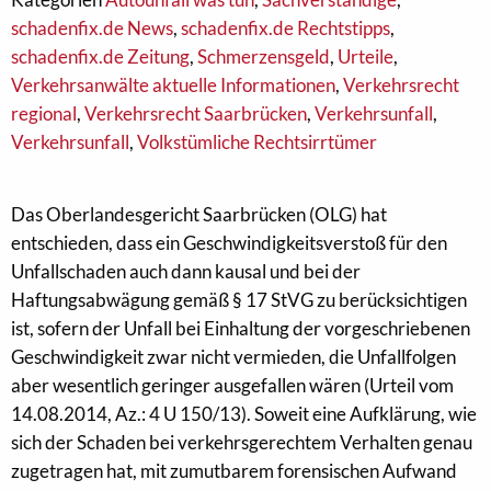
schadenfix.de News
,
schadenfix.de Rechtstipps
,
schadenfix.de Zeitung
,
Schmerzensgeld
,
Urteile
,
Verkehrsanwälte aktuelle Informationen
,
Verkehrsrecht
regional
,
Verkehrsrecht Saarbrücken
,
Verkehrsunfall
,
Verkehrsunfall
,
Volkstümliche Rechtsirrtümer
Das Oberlandesgericht Saarbrücken (OLG) hat
entschieden, dass ein Geschwindigkeitsverstoß für den
Unfallschaden auch dann kausal und bei der
Haftungsabwägung gemäß § 17 StVG zu berücksichtigen
ist, sofern der Unfall bei Einhaltung der vorgeschriebenen
Geschwindigkeit zwar nicht vermieden, die Unfallfolgen
aber wesentlich geringer ausgefallen wären (Urteil vom
14.08.2014, Az.: 4 U 150/13). Soweit eine Aufklärung, wie
sich der Schaden bei verkehrsgerechtem Verhalten genau
zugetragen hat, mit zumutbarem forensischen Aufwand