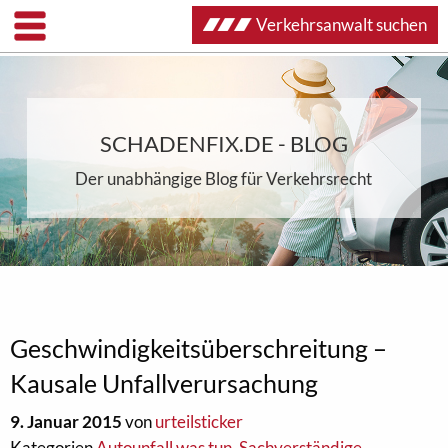
Verkehrsanwalt suchen
SCHADENFIX.DE - BLOG
Der unabhängige Blog für Verkehrsrecht
Geschwindigkeitsüberschreitung –
Kausale Unfallverursachung
9. Januar 2015
von
urteilsticker
Kategorien
Autounfall was tun
,
Sachverständige
,