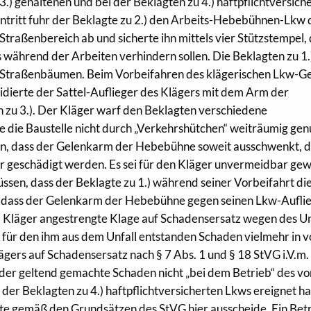
3.) gehaltenen und bei der Beklagten zu 4.) haftpflichtversich
ntritt fuhr der Beklagte zu 2.) den Arbeits-Hebebühnen-Lkw 
 Straßenbereich ab und sicherte ihn mittels vier Stützstempel, 
ährend der Arbeiten verhindern sollen. Die Beklagten zu 1.
en Straßenbäumen. Beim Vorbeifahren des klägerischen Lkw-G
idierte der Sattel-Auflieger des Klägers mit dem Arm der
zu 3.). Der Kläger warf den Beklagten verschiedene
 sie die Baustelle nicht durch „Verkehrshütchen“ weiträumig ge
rn, dass der Gelenkarm der Hebebühne soweit ausschwenkt, 
 geschädigt werden. Es sei für den Kläger unvermeidbar ge
sen, dass der Beklagte zu 1.) während seiner Vorbeifahrt di
dass der Gelenkarm der Hebebühne gegen seinen Lkw-Aufli
 Kläger angestrengte Klage auf Schadensersatz wegen des Un
für den ihm aus dem Unfall entstanden Schaden vielmehr in v
ägers auf Schadensersatz nach § 7 Abs. 1 und § 18 StVG i.V.m.
h der geltend gemachte Schaden nicht „bei dem Betrieb“ des vo
 der Beklagten zu 4.) haftpflichtversicherten Lkws ereignet ha
ite gemäß den Grundsätzen des StVG hier ausscheide. Ein Bet