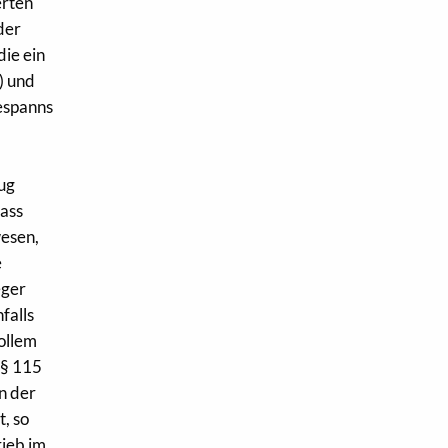
erten
der
die ein
) und
espanns
nug
dass
wesen,
e
eger
falls
ollem
 § 115
n der
t, so
rieb im