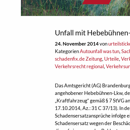
Unfall mit Hebebühnen
24. November 2014
von
urteilstick
Kategorien
Autounfall was tun
,
Sac
schadenfix.de Zeitung
,
Urteile
,
Ver
Verkehrsrecht regional
,
Verkehrsun
Das Amtsgericht (AG) Brandenburg h
angehobener Hebebühnen-Lkw, dess
„Kraftfahrzeug“ gemäß § 7 StVG anz
17.10.2014, Az.: 31 C 37/13). In de
Schadensersatzansprüche infolge e
Schadensersatz wegen der Beschädi