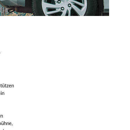
,
Stützen
in
en
bühne,