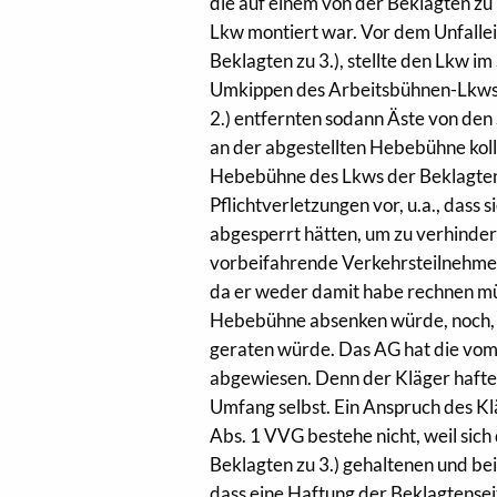
die auf einem von der Beklagten zu 
Lkw montiert war. Vor dem Unfallei
Beklagten zu 3.), stellte den Lkw im
Umkippen des Arbeitsbühnen-Lkws w
2.) entfernten sodann Äste von d
an der abgestellten Hebebühne koll
Hebebühne des Lkws der Beklagten 
Pflichtverletzungen vor, u.a., dass
abgesperrt hätten, um zu verhinde
vorbeifahrende Verkehrsteilnehmer
da er weder damit habe rechnen müs
Hebebühne absenken würde, noch, 
geraten würde. Das AG hat die vom
abgewiesen. Denn der Kläger hafte 
Umfang selbst. Ein Anspruch des Kl
Abs. 1 VVG bestehe nicht, weil sic
Beklagten zu 3.) gehaltenen und bei
dass eine Haftung der Beklagtense