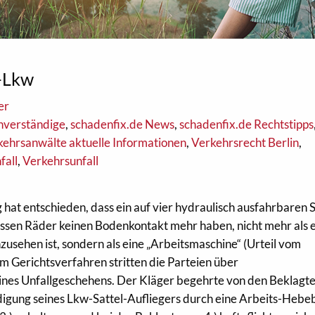
-Lkw
er
hverständige
,
schadenfix.de News
,
schadenfix.de Rechtstipps
kehrsanwälte aktuelle Informationen
,
Verkehrsrecht Berlin
,
fall
,
Verkehrsunfall
at entschieden, dass ein auf vier hydraulisch ausfahrbaren 
en Räder keinen Bodenkontakt mehr haben, nicht mehr als e
usehen ist, sondern als eine „Arbeitsmaschine“ (Urteil vom
m Gerichtsverfahren stritten die Parteien über
ines Unfallgeschehens. Der Kläger begehrte von den Beklagt
gung seines Lkw-Sattel-Aufliegers durch eine Arbeits-Hebe