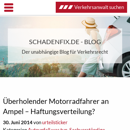
Verkehrsanwalt suchen
SCHADENFIX.DE - BLOG
Der unabhängige Blog für Verkehrsrecht
Überholender Motorradfahrer an
Ampel – Haftungsverteilung?
30. Juni 2014
von
urteilsticker
Kategorien
Autounfall was tun
,
Sachverständige
,