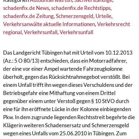
schadenfix.de News
,
schadenfix.de Rechtstipps
,
schadenfix.de Zeitung
,
Schmerzensgeld
,
Urteile
,
Verkehrsanwälte aktuelle Informationen
,
Verkehrsrecht
regional
,
Verkehrsunfall
,
Verkehrsunfall
Das Landgericht Tübingen hat mit Urteil vom 10.12.2013
(Az.: 5 O 80/13) entschieden, dass ein Motorradfahrer,
der eine vor einer Ampel wartende Fahrzeugkolonne
überholt, gegen das Rücksichtnahmegebot verstößt. Bei
einem Unfall trifft ihn wegen dieses Verschuldens und der
Betriebsgefahr eine Mithaftung von einem Drittel
gegenüber einem unter Verstoß gegen § 10 StVO durch
eine für ihn eröffnete Lücke in der Kolonne einbiegenden
Pkw. In dem zugrunde liegenden Rechtsstreit begehrte die
Klägerin weiteren Schadensersatz und Schmerzensgeld
wegen eines Unfalls vom 25.06.2010 in Tübingen. Zum