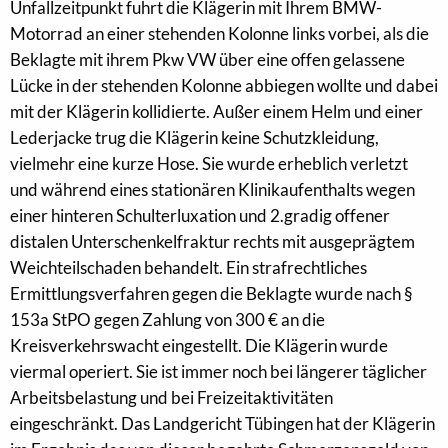
Unfallzeitpunkt fuhrt die Klägerin mit Ihrem BMW-
Motorrad an einer stehenden Kolonne links vorbei, als die
Beklagte mit ihrem Pkw VW über eine offen gelassene
Lücke in der stehenden Kolonne abbiegen wollte und dabei
mit der Klägerin kollidierte. Außer einem Helm und einer
Lederjacke trug die Klägerin keine Schutzkleidung,
vielmehr eine kurze Hose. Sie wurde erheblich verletzt
und während eines stationären Klinikaufenthalts wegen
einer hinteren Schulterluxation und 2.gradig offener
distalen Unterschenkelfraktur rechts mit ausgeprägtem
Weichteilschaden behandelt. Ein strafrechtliches
Ermittlungsverfahren gegen die Beklagte wurde nach §
153a StPO gegen Zahlung von 300 € an die
Kreisverkehrswacht eingestellt. Die Klägerin wurde
viermal operiert. Sie ist immer noch bei längerer täglicher
Arbeitsbelastung und bei Freizeitaktivitäten
eingeschränkt. Das Landgericht Tübingen hat der Klägerin