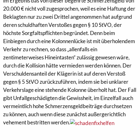
im Ergebnis das von dieser begehrte Schmerzensgeld von
20.000 € nicht voll zugesprochen, weil es eine Haftung der
Beklagten nur zu zwei Drittel angenommen hat aufgrund
deren schuldhaften Verstoßes gegen § 10 StVO, der
höchste Sorgfaltspflichten begründet. Denn beim
Einbiegen durch eine Kolonnenlücke ist mit überholendem
Verkehr zu rechnen, so dass „allenfalls ein
zentimeterweises Hineintasten“ zulässig gewesen wäre,
durch die Kollision hätte vermieden werden können. Der
Verschuldensanteil der Klägerin ist auf deren Verstoß
gegen § 5 StVO zurückzuführen, indem sie bei unklarer
Verkehrslage eine stehende Kolonne überholt hat. Der Fall
gibt Unfallgeschädigten die Gewissheit, im Einzelfall auch
vermeintlich hohe Schmerzensgeldbeiträge durchsetzen
zu können, auch wenn diese zunächst außergerichtlich
vehement bestritten werden.