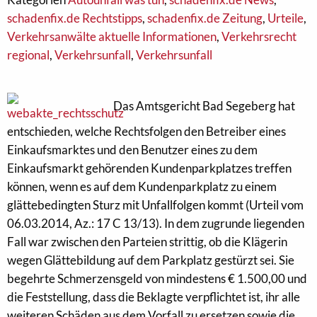
schadenfix.de Rechtstipps
,
schadenfix.de Zeitung
,
Urteile
,
Verkehrsanwälte aktuelle Informationen
,
Verkehrsrecht
regional
,
Verkehrsunfall
,
Verkehrsunfall
Das Amtsgericht Bad Segeberg hat
entschieden, welche Rechtsfolgen den Betreiber eines
Einkaufsmarktes und den Benutzer eines zu dem
Einkaufsmarkt gehörenden Kundenparkplatzes treffen
können, wenn es auf dem Kundenparkplatz zu einem
glättebedingten Sturz mit Unfallfolgen kommt (Urteil vom
06.03.2014, Az.: 17 C 13/13). In dem zugrunde liegenden
Fall war zwischen den Parteien strittig, ob die Klägerin
wegen Glättebildung auf dem Parkplatz gestürzt sei. Sie
begehrte Schmerzensgeld von mindestens € 1.500,00 und
die Feststellung, dass die Beklagte verpflichtet ist, ihr alle
weiteren Schäden aus dem Vorfall zu ersetzen sowie die