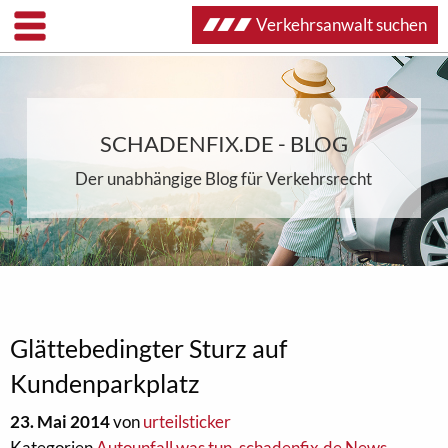
Verkehrsanwalt suchen
SCHADENFIX.DE - BLOG
Der unabhängige Blog für Verkehrsrecht
Glättebedingter Sturz auf
Kundenparkplatz
23. Mai 2014
von
urteilsticker
Kategorien
Autounfall was tun
,
schadenfix.de News
,