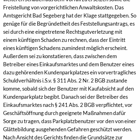
Freistellung von vorgerichtlichen Anwaltskosten. Das
Amtsgericht Bad Segeberg hat der Klage stattgegeben. So
genüge für die Begründetheit des Feststellungsantrags, es
sei durch eine eingetretene Rechtsgutverletzung mit
einem künftigen Schaden zu rechnen, dass der Eintritt
eines künftigen Schadens zumindest möglich erscheint.
Außerdem sei zu konstatieren, dass zwischen dem
Betreiber eines Einkaufsmarktes und dem Benutzer eines
dazu gehörenden Kundenparkplatzes ein vorvertragliches
Schuldverhältnis i.S.v. § 311 Abs. 2 Nr. 2 BGB zustande
komme, sobald sich der Benutzer mit Kaufabsicht auf den
Kundenparkplatz begibt. Danach sei der Betreiber des
Einkaufsmarktes nach § 241 Abs. 2 BGB verpflichtet, vor
Geschäftsöffnung durch geeignete Maßnahmen dafür
Sorge zu tragen, dass Parkplatzbenutzer vor den von einer
Glättebildung ausgehenden Gefahren geschützt werden.
Nach Ansicht des Gerichts finden die Grundsätze zur