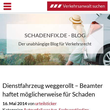
Verkehrsanwalt suchen
SCHADENFIX.DE - BLOG
Der unabhängige Blog für Verkehrsrecht
Dienstfahrzeug weggerollt – Beamter
haftet möglicherweise für Schaden
16. Mai 2014
von
urteilsticker
Kategorien
Autounfall was tun
,
Sachverständige
,