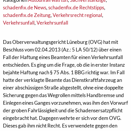
schadenfix.de News
,
schadenfix.de Rechtstipps
,
schadenfix.de Zeitung
,
Verkehrsrecht regional
,
Verkehrsunfall
,
Verkehrsunfall
Das Oberverwaltungsgericht Lüneburg (OVG) hat mit
Beschluss vom 02.04.2013 (Az.: 5 LA 50/12) über einen
Fall der Haftung eines Beamten für einen Verkehrsunfall
entschieden. Es ging um die Frage, ob die in erster Instanz
bejahte Haftung nach § 75 Abs. 1 BBG richtig war. Im Fall
hatte der verklagte Beamte das Dienstkraftfahrzeug an
einer abschüssigen Straße abgestellt, ohne eine doppelte
Sicherung gegen das Wegrollen mittels Handbremse und
Einlegen eines Ganges vorzunehmen, was ihm den Vorwurf
der groben Fahrlässigkeit und die Schadensersatzpflicht
eingebracht hat. Dagegen wehrte er sich vor dem OVG.
Dieses gab ihm nicht Recht. Es verwendete gegen den