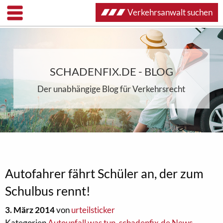
Verkehrsanwalt suchen
SCHADENFIX.DE - BLOG
Der unabhängige Blog für Verkehrsrecht
Autofahrer fährt Schüler an, der zum
Schulbus rennt!
3. März 2014
von
urteilsticker
Kategorien
Autounfall was tun
,
schadenfix.de News
,