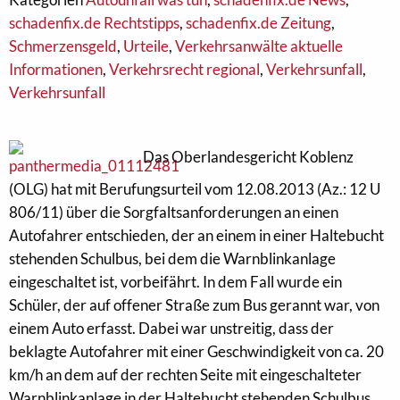
schadenfix.de Rechtstipps
,
schadenfix.de Zeitung
,
Schmerzensgeld
,
Urteile
,
Verkehrsanwälte aktuelle
Informationen
,
Verkehrsrecht regional
,
Verkehrsunfall
,
Verkehrsunfall
Das Oberlandesgericht Koblenz
(OLG) hat mit Berufungsurteil vom 12.08.2013 (Az.: 12 U
806/11) über die Sorgfaltsanforderungen an einen
Autofahrer entschieden, der an einem in einer Haltebucht
stehenden Schulbus, bei dem die Warnblinkanlage
eingeschaltet ist, vorbeifährt. In dem Fall wurde ein
Schüler, der auf offener Straße zum Bus gerannt war, von
einem Auto erfasst. Dabei war unstreitig, dass der
beklagte Autofahrer mit einer Geschwindigkeit von ca. 20
km/h an dem auf der rechten Seite mit eingeschalteter
Warnblinkanlage in der Haltebucht stehenden Schulbus