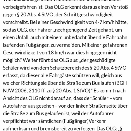
vorbeigefahren ist. Das OLG erkennt daraus einen Verstoß
gegen § 20 Abs. 4 StVO, der Schrittgeschwindigkeit
vorschreibt. Bei einer Geschwindigkeit von 4-7 km/h hätte,
so das OLG, der Fahrer „noch genügend Zeit gehabt, um
einen Unfall, auch mit einem unbedacht über die Fahrbahn
laufenden Fußgänger, zu vermeiden. Mit einer gefahrenen
Geschwindigkeit von 18 km/h war dies hingegen nicht
möglich.“ Weiter führt das OLG aus: „der geschädigte
Schüler wird von dem Schutzbereich des § 20 Abs. 4 StVO
erfasst, da dieser alle Fahrgäste schützen will, gleich aus
welcher Richtung sie über die Straße zum Bus laufen (BGH
NJW 2006, 2110 ff. zu § 20 Abs. 1 StVO).“ Es kommt nach
Ansicht des OLG nicht darauf an, dass der Schüler – vom
Autofahrer aus gesehen – von der linken Straßenseite über
die Straße zum Bus gelaufen ist, weil der Autofahrer
verpflichtet war sämtlichen (Fußgänger)Verkehr
aufmerksam und bremsbereit zu verfolgen. Das OLG: „§