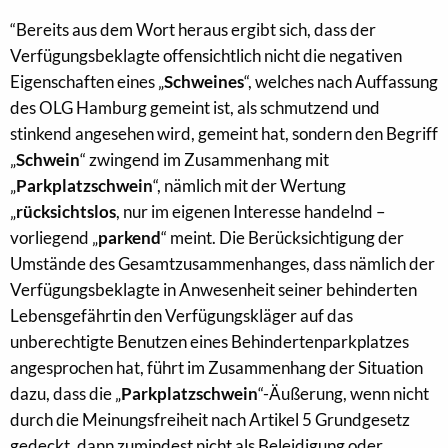
“Bereits aus dem Wort heraus ergibt sich, dass der
Verfügungsbeklagte offensichtlich nicht die negativen
Eigenschaften eines „
Schweines
“, welches nach Auffassung
des OLG Hamburg gemeint ist, als schmutzend und
stinkend angesehen wird, gemeint hat, sondern den Begriff
„
Schwein
“ zwingend im Zusammenhang mit
„
Parkplatzschwein
“, nämlich mit der Wertung
„
rücksichtslos
, nur im eigenen Interesse handelnd –
vorliegend „
parkend
“ meint. Die Berücksichtigung der
Umstände des Gesamtzusammenhanges, dass nämlich der
Verfügungsbeklagte in Anwesenheit seiner behinderten
Lebensgefährtin den Verfügungskläger auf das
unberechtigte Benutzen eines Behindertenparkplatzes
angesprochen hat, führt im Zusammenhang der Situation
dazu, dass die „
Parkplatzschwein
“-Äußerung, wenn nicht
durch die Meinungsfreiheit nach Artikel 5 Grundgesetz
gedeckt, dann zumindest nicht als Beleidigung oder