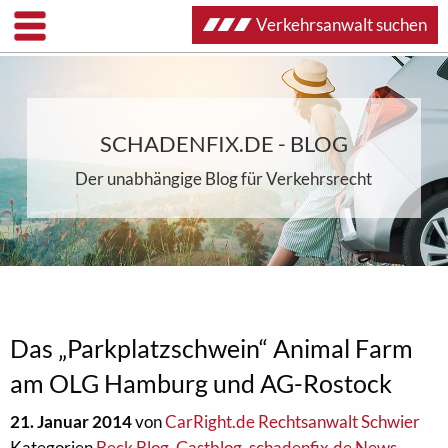
Verkehrsanwalt suchen
SCHADENFIX.DE - BLOG
Der unabhängige Blog für Verkehrsrecht
Das „Parkplatzschwein“ Animal Farm
am OLG Hamburg und AG-Rostock
21. Januar 2014
von
CarRight.de Rechtsanwalt Schwier
Kategorien
Beck Blog
,
Gastblog
,
schadenfix.de News
,