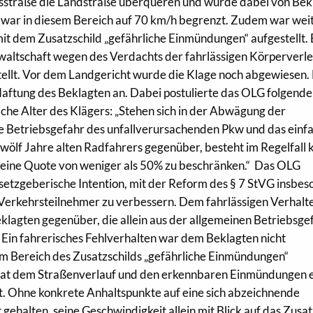
sstraße die Landstraße überqueren und wurde dabei von Bek
 war in diesem Bereich auf 70 km/h begrenzt. Zudem war wei
it dem Zusatzschild „gefährliche Einmündungen“ aufgestellt. 
waltschaft wegen des Verdachts der fahrlässigen Körperverl
ellt. Vor dem Landgericht wurde die Klage noch abgewiesen.
Haftung des Beklagten an. Dabei postulierte das OLG folgend
liche Alter des Klägers: „Stehen sich in der Abwägung der
he Betriebsgefahr des unfallverursachenden Pkw und das einf
zwölf Jahre alten Radfahrers gegenüber, besteht im Regelfall 
f eine Quote von weniger als 50% zu beschränken.“ Das OLG
esetzgeberische Intention, mit der Reform des § 7 StVG insbe
r Verkehrsteilnehmer zu verbessern. Dem fahrlässigen Verhalt
eklagten gegenüber, die allein aus der allgemeinen Betriebsge
. Ein fahrerisches Fehlverhalten war dem Beklagten nicht
im Bereich des Zusatzschilds „gefährliche Einmündungen“
 hat dem Straßenverlauf und den erkennbaren Einmündungen 
 Ohne konkrete Anhaltspunkte auf eine sich abzeichnende
 gehalten, seine Geschwindigkeit allein mit Blick auf das Zusat