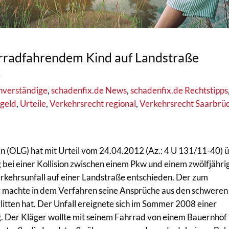
hrradfahrendem Kind auf Landstraße
r
hverständige
,
schadenfix.de News
,
schadenfix.de Rechtstipps
geld
,
Urteile
,
Verkehrsrecht regional
,
Verkehrsrecht Saarbrü
 (OLG) hat mit Urteil vom 24.04.2012 (Az.: 4 U 131/11-40) ü
 bei einer Kollision zwischen einem Pkw und einem zwölfjähr
kehrsunfall auf einer Landstraße entschieden. Der zum
er machte in dem Verfahren seine Ansprüche aus den schweren
litten hat. Der Unfall ereignete sich im Sommer 2008 einer
. Der Kläger wollte mit seinem Fahrrad von einem Bauernhof