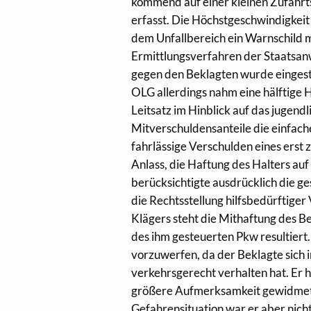
kommend auf einer kleinen Zufahrt
erfasst. Die Höchstgeschwindigkeit
dem Unfallbereich ein Warnschild m
Ermittlungsverfahren der Staatsan
gegen den Beklagten wurde eingest
OLG allerdings nahm eine hälftige 
Leitsatz im Hinblick auf das jugend
Mitverschuldensanteile die einfac
fahrlässige Verschulden eines erst 
Anlass, die Haftung des Halters au
berücksichtigte ausdrücklich die g
die Rechtsstellung hilfsbedürftige
Klägers steht die Mithaftung des B
des ihm gesteuerten Pkw resultiert
vorzuwerfen, da der Beklagte sich 
verkehrsgerecht verhalten hat. Er
größere Aufmerksamkeit gewidmet.
Gefahrensituation war er aber nicht