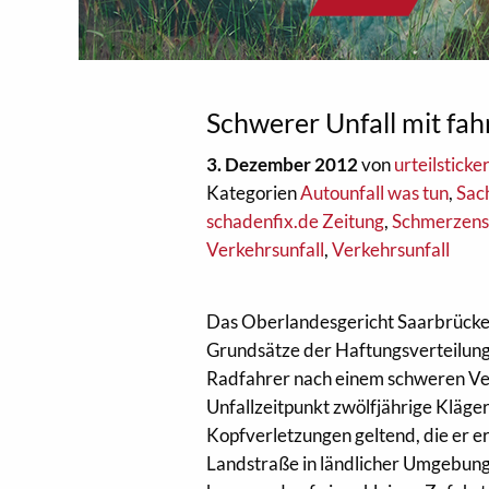
Schwerer Unfall mit fa
3. Dezember 2012
von
urteilsticke
Kategorien
Autounfall was tun
,
Sac
schadenfix.de Zeitung
,
Schmerzens
Verkehrsunfall
,
Verkehrsunfall
Das Oberlandesgericht Saarbrücken
Grundsätze der Haftungsverteilung
Radfahrer nach einem schweren Ver
Unfallzeitpunkt zwölfjährige Kläg
Kopfverletzungen geltend, die er er
Landstraße in ländlicher Umgebung