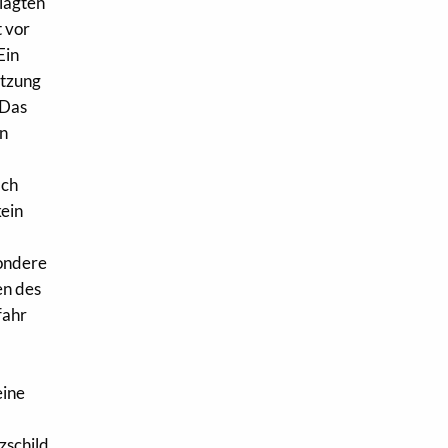
lagten
t vor
Ein
etzung
 Das
en
ach
kein
sondere
en des
fahr
eine
zschild