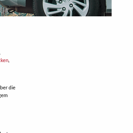
,
cken
,
ber die
igem