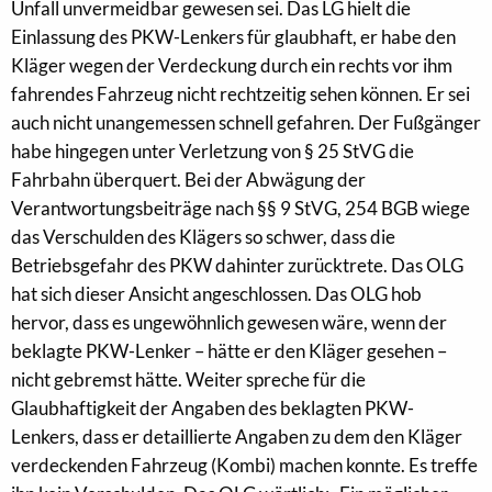
Unfall unvermeidbar gewesen sei. Das LG hielt die
Einlassung des PKW-Lenkers für glaubhaft, er habe den
Kläger wegen der Verdeckung durch ein rechts vor ihm
fahrendes Fahrzeug nicht rechtzeitig sehen können. Er sei
auch nicht unangemessen schnell gefahren. Der Fußgänger
habe hingegen unter Verletzung von § 25 StVG die
Fahrbahn überquert. Bei der Abwägung der
Verantwortungsbeiträge nach §§ 9 StVG, 254 BGB wiege
das Verschulden des Klägers so schwer, dass die
Betriebsgefahr des PKW dahinter zurücktrete. Das OLG
hat sich dieser Ansicht angeschlossen. Das OLG hob
hervor, dass es ungewöhnlich gewesen wäre, wenn der
beklagte PKW-Lenker – hätte er den Kläger gesehen –
nicht gebremst hätte. Weiter spreche für die
Glaubhaftigkeit der Angaben des beklagten PKW-
Lenkers, dass er detaillierte Angaben zu dem den Kläger
verdeckenden Fahrzeug (Kombi) machen konnte. Es treffe