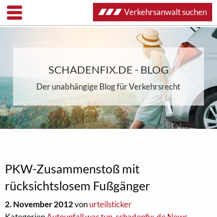
Verkehrsanwalt suchen
SCHADENFIX.DE - BLOG
Der unabhängige Blog für Verkehrsrecht
PKW-Zusammenstoß mit
rücksichtslosem Fußgänger
2. November 2012
von
urteilsticker
Kategorien
Autounfall was tun
,
schadenfix.de News
,