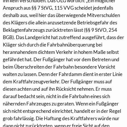
ihn kein Verschulden. Das OLG wörtlich: „Ein möglicher
Anspruch aus §§ 7 StVG, 115 VVG scheidet jedenfalls
deshalb aus, weil hier das überwiegende Mitverschulden
des Klägers die allein anzusetzende Betriebsgefahr des
Beklagtenfahrzeugs zurücktreten lässt (§§ 9 StVO, 254
BGB). Das Landgericht hat zutreffend ausgeführt, dass der
Kläger sich durch die Fahrbahnüberquerung bei
herannahendem dichtem Verkehr in hohem Maße selbst
gefährdet hat. Der Fußgänger hat vor dem Betreten und
beim Überschreiten der Fahrbahn besondere Vorsicht
walten zu lassen. Denn der Fahrdamm dient in erster Linie
dem Kraftfahrzeugverkehr. Der Fußgänger muss auf
diesen achten und auf ihn Rücksicht nehmen. Er muss
darauf bedacht sein, nicht in die Fahrbahn eines sich
nähernden Fahrzeuges zu geraten. Wenn ein Fußgänger
sich nicht entsprechend einrichtet, handelt er in der Regel
grob fahrlässig. Die Haftung des Kraftfahrers würde nur
dann nicht zurücktreten, wenn er freie Sicht auf den