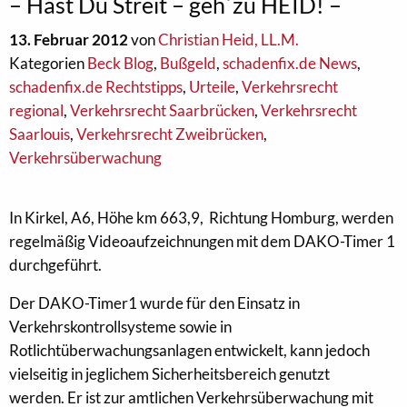
– Hast Du Streit – geh´zu HEID! –
13. Februar 2012
von
Christian Heid, LL.M.
Kategorien
Beck Blog
,
Bußgeld
,
schadenfix.de News
,
schadenfix.de Rechtstipps
,
Urteile
,
Verkehrsrecht
regional
,
Verkehrsrecht Saarbrücken
,
Verkehrsrecht
Saarlouis
,
Verkehrsrecht Zweibrücken
,
Verkehrsüberwachung
In Kirkel, A6, Höhe km 663,9, Richtung Homburg, werden
regelmäßig Videoaufzeichnungen mit dem DAKO-Timer 1
durchgeführt.
Der DAKO-Timer1 wurde für den Einsatz in
Verkehrskontrollsysteme sowie in
Rotlichtüberwachungsanlagen entwickelt, kann jedoch
vielseitig in jeglichem Sicherheitsbereich genutzt
werden. Er ist zur amtlichen Verkehrsüberwachung mit