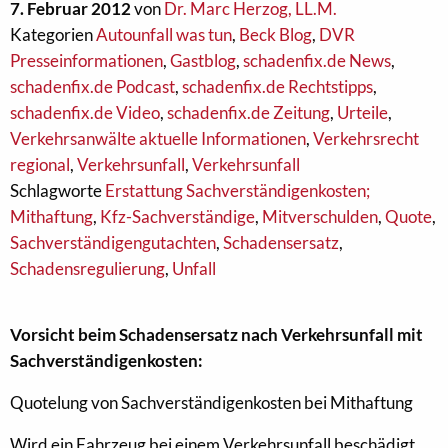
7. Februar 2012
von
Dr. Marc Herzog, LL.M.
Kategorien
Autounfall was tun
,
Beck Blog
,
DVR
Presseinformationen
,
Gastblog
,
schadenfix.de News
,
schadenfix.de Podcast
,
schadenfix.de Rechtstipps
,
schadenfix.de Video
,
schadenfix.de Zeitung
,
Urteile
,
Verkehrsanwälte aktuelle Informationen
,
Verkehrsrecht
regional
,
Verkehrsunfall
,
Verkehrsunfall
Schlagworte
Erstattung Sachverständigenkosten;
Mithaftung
,
Kfz-Sachverständige
,
Mitverschulden
,
Quote
,
Sachverständigengutachten
,
Schadensersatz
,
Schadensregulierung
,
Unfall
Vorsicht beim Schadensersatz nach Verkehrsunfall mit
Sachverständigenkosten:
Quotelung von Sachverständigenkosten bei Mithaftung
Wird ein Fahrzeug bei einem Verkehrsunfall beschädigt,