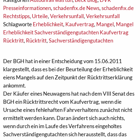
Presseinformationen
,
schadenfix.de News
,
schadenfix.de
Rechtstipps
,
Urteile
,
Verkehrsunfall
,
Verkehrsunfall
Schlagworte
Erheblichkeit
,
Kaufvertrag
,
Mangel
,
Mangel
Erheblichkeit Sachverständigengutachten Kaufvertrag
Rücktritt
,
Rücktritt
,
Sachverständigengutachten
Der BGH hat in einer Entscheidung vom 15.06.2011
klargestellt, dass es bei der Beurteilung der Erheblichkeit
eiens Mangels auf den Zeitpunkt der Rücktrittserklärung
ankommt.
Der Käufer eines Neuwagens hat nach dem VIII Senat des
BGH ein Rücktrittsrecht vom Kaufvertrag, wenn die
Ursache eines fehlehaften Fahrverhaltens zunächst nicht
ermittelt werden kann. Daran ändert sich auch nichts,
wenn durch ein im Laufe des Verfahrens eingeholtes
Sachverständigengutachten sich herausstellt, dass das