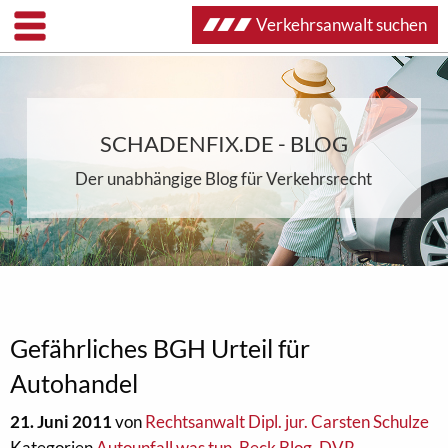
Verkehrsanwalt suchen
SCHADENFIX.DE - BLOG
Der unabhängige Blog für Verkehrsrecht
Gefährliches BGH Urteil für
Autohandel
21. Juni 2011
von
Rechtsanwalt Dipl. jur. Carsten Schulze
Kategorien
Autounfall was tun
,
Beck Blog
,
DVR