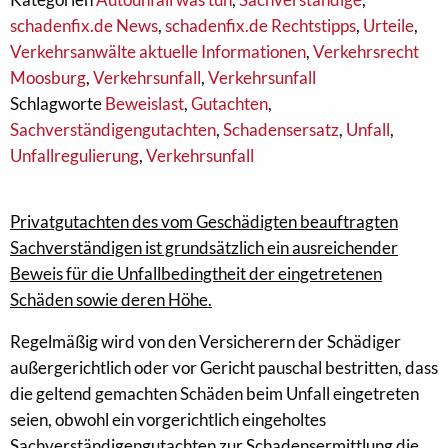
schadenfix.de News
,
schadenfix.de Rechtstipps
,
Urteile
,
Verkehrsanwälte aktuelle Informationen
,
Verkehrsrecht
Moosburg
,
Verkehrsunfall
,
Verkehrsunfall
Schlagworte
Beweislast
,
Gutachten
,
Sachverständigengutachten
,
Schadensersatz
,
Unfall
,
Unfallregulierung
,
Verkehrsunfall
Privatgutachten des vom Geschädigten beauftragten
Sachverständigen ist grundsätzlich ein ausreichender
Beweis für die Unfallbedingtheit der eingetretenen
Schäden sowie deren Höhe.
Regelmäßig wird von den Versicherern der Schädiger
außergerichtlich oder vor Gericht pauschal bestritten, dass
die geltend gemachten Schäden beim Unfall eingetreten
seien, obwohl ein vorgerichtlich eingeholtes
Sachverständigengutachten zur Schadensermittlung die