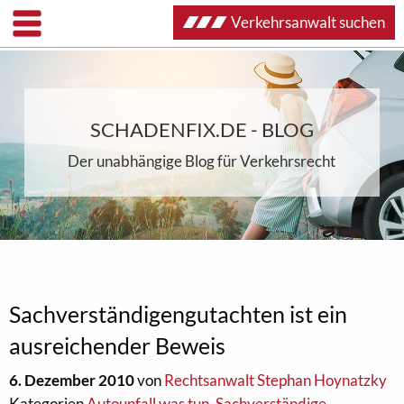
Verkehrsanwalt suchen
SCHADENFIX.DE - BLOG
Der unabhängige Blog für Verkehrsrecht
Sachverständigengutachten ist ein
ausreichender Beweis
6. Dezember 2010
von
Rechtsanwalt Stephan Hoynatzky
Kategorien
Autounfall was tun
,
Sachverständige
,