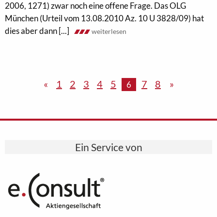
2006, 1271) zwar noch eine offene Frage. Das OLG
München (Urteil vom 13.08.2010 Az. 10 U 3828/09) hat
dies aber dann [...]
weiterlesen
«
1
2
3
4
5
7
8
»
6
Ein Service von