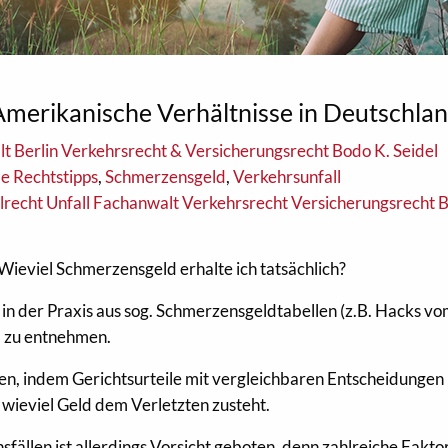
merikanische Verhältnisse in Deutschla
t Berlin Verkehrsrecht & Versicherungsrecht Bodo K. Seidel
e Rechtstipps
,
Schmerzensgeld
,
Verkehrsunfall
recht Unfall Fachanwalt Verkehrsrecht Versicherungsrecht B
Wieviel Schmerzensgeld erhalte ich tatsächlich?
in der Praxis aus sog. Schmerzensgeldtabellen (z.B. Hacks v
 zu entnehmen.
n, indem Gerichtsurteile mit vergleichbaren Entscheidungen
 wieviel Geld dem Verletzten zusteht.
fällen ist allerdings Vorsicht geboten, denn zahlreiche Fakto