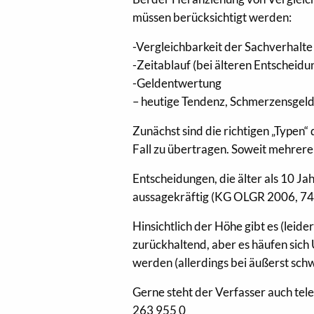
müssen berücksichtigt werden:
-Vergleichbarkeit der Sachverhalte
-Zeitablauf (bei älteren Entscheidu
-Geldentwertung
– heutige Tendenz, Schmerzensgel
Zunächst sind die richtigen „Typen
Fall zu übertragen. Soweit mehrere
Entscheidungen, die älter als 10 J
aussagekräftig (KG OLGR 2006, 749);
Hinsichtlich der Höhe gibt es (leid
zurückhaltend, aber es häufen sich
werden (allerdings bei äußerst sch
Gerne steht der Verfasser auch tel
263 955 0