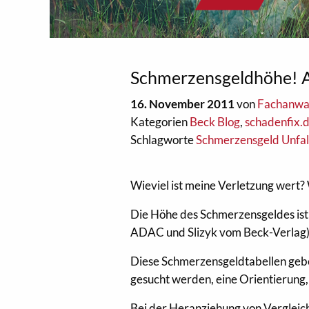
Schmerzensgeldhöhe! A
16. November 2011
von
Fachanwal
Kategorien
Beck Blog
,
schadenfix.d
Schlagworte
Schmerzensgeld Unfall
Wieviel ist meine Verletzung wert? 
Die Höhe des Schmerzensgeldes ist 
ADAC und Slizyk vom Beck-Verlag)
Diese Schmerzensgeldtabellen gebe
gesucht werden, eine Orientierung,
Bei der Heranziehung von Vergleichs