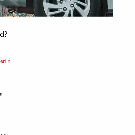
nd?
erlin
om
ren