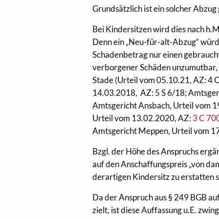
Grundsätzlich ist ein solcher Abzug 
Bei Kindersitzen wird dies nach h.M
Denn ein „Neu-für-alt-Abzug“ würd
Schadenbetrag nur einen gebrauchte
verborgener Schäden unzumutbar, so
Stade (Urteil vom 05.10.21, AZ: 4 
14.03.2018, AZ: 5 S 6/18; Amtsger
Amtsgericht Ansbach, Urteil vom 
Urteil vom 13.02.2020, AZ:
3 C 70
Amtsgericht Meppen, Urteil vom 1
Bzgl. der Höhe des Anspruchs ergän
auf den Anschaffungspreis „von dam
derartigen Kindersitz zu erstatten s
Da der Anspruch aus § 249 BGB auf
zielt, ist diese Auffassung u.E. zwin