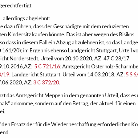
gerechtfertigt.
. allerdings abgelehnt:
e dazu führen, dass der Geschädigte mit dem reduzierten
n Kindersitz kaufen könnte. Das ist aber wegen des Risikos
 dass in diesem Fall ein Abzug abzulehnen ist, so das Landge
O 161/20); im Ergebnis ebenso Landgericht Stuttgart, Urteil 
icht Norderstedt, Urteil vom 20.10.2020, AZ: 47 C 28/17,
19.10.2016,AZ:
5 C 721/16
; Amtsgericht Osterholz-Scharmb
0/19
; Landgericht Stuttgart, Urteil vom 14.03.2018, AZ:
5 S 6
7.06.2020, AZ:
3 C 372/20
.
zt das Amtsgericht Meppen in dem genannten Urteil, dass es 
als“ ankomme, sondern auf den Betrag, der aktuell für einen
ei.
 den Ersatz der für die Wiederbeschaffung erforderlichen Ko
gend.