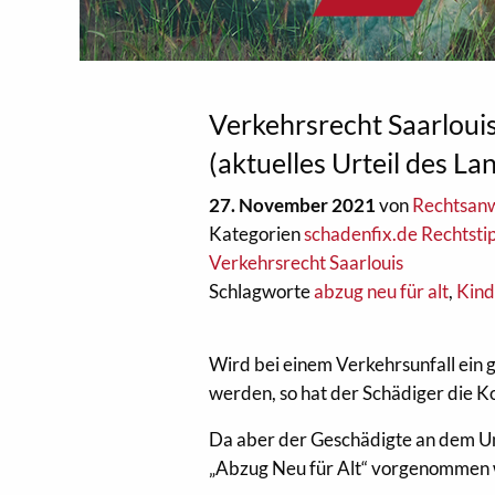
Verkehrsrecht Saarlouis
(aktuelles Urteil des La
27. November 2021
von
Rechtsanw
Kategorien
schadenfix.de Rechtsti
Verkehrsrecht Saarlouis
Schlagworte
abzug neu für alt
,
Kind
Wird bei einem Verkehrsunfall ein
werden, so hat der Schädiger die 
Da aber der Geschädigte an dem Unfal
„Abzug Neu für Alt“ vorgenommen