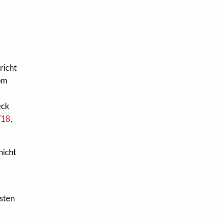
richt
vom
eck
/18
,
nicht
sten