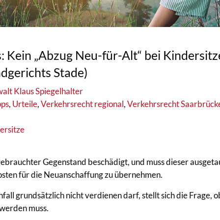
: Kein „Abzug Neu-für-Alt“ bei Kindersit
ndgerichts Stade)
alt Klaus Spiegelhalter
pps
,
Urteile
,
Verkehrsrecht regional
,
Verkehrsrecht Saarbrück
ersitze
 gebrauchter Gegenstand beschädigt, und muss dieser ausgeta
Kosten für die Neuanschaffung zu übernehmen.
l grundsätzlich nicht verdienen darf, stellt sich die Frage, o
 werden muss.