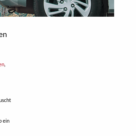
zen
en
,
uscht
b ein