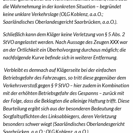
die Wahrnehmung in der konkreten Situation – begründet
keine unklare Verkehrslage (OLG Koblenz, a.a.O.;
Saarländisches Oberlandesgericht Saarbrücken, a.a.O.).
Schließlich kann dem Kläger keine Verletzung von § 5 Abs. 2
StVO angelastet werden. Nach Aussage des Zeugen XXX war
an der Örtlichkeit ein Überholvorgang durchaus möglich; die
nachfolgende Kurve befinde sich in weiterer Entfernung.
Verbleibt es demnach auf Klägerseite bei der einfachen
Betriebsgefahr des Fahrzeuges, so tritt diese gegenüber dem
Verkehrsverstoß gegen § 9 StVO – hier zudem in Kombination
mit der erhöhten Betriebsgefahr des Gespanns – zurück mit
der Folge, dass die Beklagten die alleinige Haftung trifft. Diese
Beurteilung ergibt sich aus der besonderen Bedeutung der
Sorgfaltspflichten des Linksabbiegers, deren Verletzung
besonders schwer wiegt (Saarländisches Oberlandesgericht
Saarbrücken, a.a.O.; OLG Koblenz, a.a.O.).