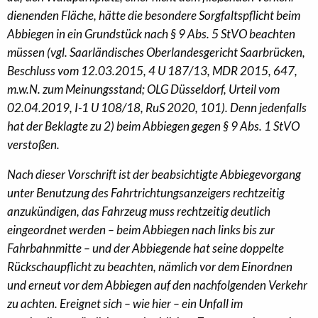
dienenden Fläche, hätte die besondere Sorgfaltspflicht beim
Abbiegen in ein Grundstück nach § 9 Abs. 5 StVO beachten
müssen (vgl. Saarländisches Oberlandesgericht Saarbrücken,
Beschluss vom 12.03.2015, 4 U 187/13, MDR 2015, 647,
m.w.N. zum Meinungsstand; OLG Düsseldorf, Urteil vom
02.04.2019, I-1 U 108/18, RuS 2020, 101). Denn jedenfalls
hat der Beklagte zu 2) beim Abbiegen gegen § 9 Abs. 1 StVO
verstoßen.
Nach dieser Vorschrift ist der beabsichtigte Abbiegevorgang
unter Benutzung des Fahrtrichtungsanzeigers rechtzeitig
anzukündigen, das Fahrzeug muss rechtzeitig deutlich
eingeordnet werden – beim Abbiegen nach links bis zur
Fahrbahnmitte – und der Abbiegende hat seine doppelte
Rückschaupflicht zu beachten, nämlich vor dem Einordnen
und erneut vor dem Abbiegen auf den nachfolgenden Verkehr
zu achten. Ereignet sich – wie hier – ein Unfall im