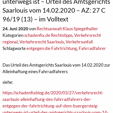
unterwegs ist – Urteil des Amtsgerichts
Saarlouis vom 14.02.2020 – AZ: 27 C
96/19 (13) – im Volltext
24. Juni 2020
von
Rechtsanwalt Klaus Spiegelhalter
Kategorien
schadenfix.de Rechtstipps
,
Verkehrsrecht
regional
,
Verkehrsrecht Saarlouis
,
Verkehrsunfall
Schlagworte
entgegen die Fahrtrichtung
,
Fahrradfahrer
Das Urteil des Amtsgerichts Saarlouis vom 14.02.2020 zur
Alleinhaftung eines Fahrradfahrers
siehe:
https://schadenfixblog.de/2020/03/27/verkehrsrecht-
saarlouis-alleinhaftung-des-fahrradfahrers-der-
entgegen-der-fahrtrichtung-auf-dem-buergersteig-
unterwegs-ist-urteil-des-amtsgerichts-saarlouis-vom-14-