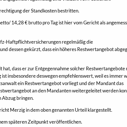
echtigung der Standkosten bestritten.
etto/ 14,28 € brutto pro Tag ist hier vom Gericht als angemes
fz-Haftpflichtversicherungen regelmäßig die
und dessen gekürzt, dass ein höheres Restwertangebot abge
lt hat, dass er zur Entgegennahme solcher Restwertangebote 
ng ist insbesondere deswegen empfehlenswert, weil es immer 
sanwalt ein Restwertangebot vorliegt und der Mandant das
estwertangebot an den Mandanten weitergeleitet werden kon
in Abzug bringen.
icht Merzig in dem oben genannten Urteil klargestellt.
nem späteren Zeitpunkt veröffentlichen.