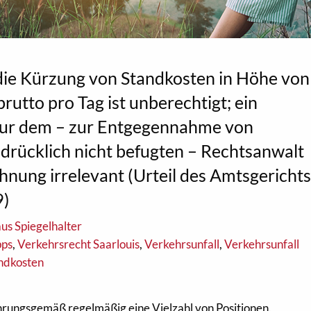
die Kürzung von Standkosten in Höhe von
rutto pro Tag ist unberechtigt; ein
nur dem – zur Entgegennahme von
rücklich nicht befugten – Rechtsanwalt
chnung irrelevant (Urteil des Amtsgericht
9)
us Spiegelhalter
pps
,
Verkehrsrecht Saarlouis
,
Verkehrsunfall
,
Verkehrsunfall
ndkosten
hrungsgemäß regelmäßig eine Vielzahl von Positionen.