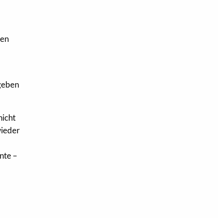
sen
geben
nicht
wieder
nte –