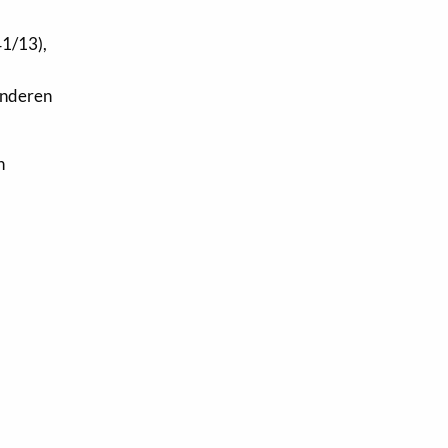
41/13),
anderen
n