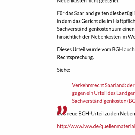
Nebenkosten nicht geeignet.
Für das Saarland gelten diesbezügl
in dem das Gericht die im Haftpflic
Sachverständigenkosten zum einen 
hinsichtlich der Nebenkosten im W
Dieses Urteil wurde vom BGH auch b
Rechtsprechung.
Siehe:
Verkehrsrecht Saarland: der
gegen ein Urteil des Landger
Sachverständigenkosten (BG
Das neue BGH-Urteil zu den Nebenk
http://www.iww.de/quellenmateria