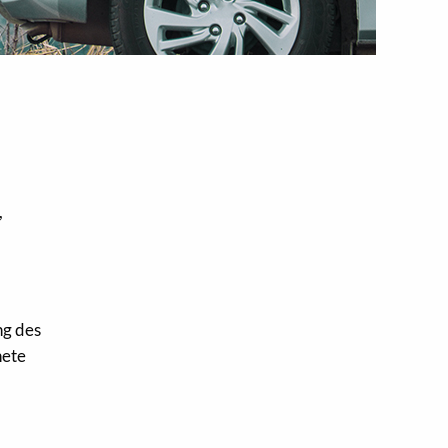
,
ng des
nete
n