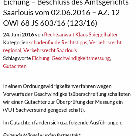
Eichung – Beschluss des Amtsgerichts
Saarlouis vom 02.06.2016 – AZ. 12
OWI 68 JS 603/16 (123/16)
24. Juni 2016
von
Rechtsanwalt Klaus Spiegelhalter
Kategorien
schadenfix.de Rechtstipps
,
Verkehrsrecht
regional
,
Verkehrsrecht Saarlouis
Schlagworte
Eichung
,
Geschwindigkeitsmessung
,
Gutachten
In einem Ordnungswidrigkeitenverfahren wegen
Vorwurfs der Geschwindigkeitsüberschreitung schalteten
wir einen Gutachter zur Überprüfung der Messung ein
(VUT Sachverständigengesellschaft).
Im Gutachten fanden sich u.a. folgende Ausführungen:
Folgende Mängel wurden festgestellt: