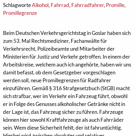
Schlagworte
Alkohol
,
Fahrrad
,
Fahrradfahrer
,
Promille
,
Promillegrenze
Beim Deutschen Verkehrsgerichtstag in Goslar haben sich
zum 53. Mal Rechtsmediziner, Fachanwälte für
Verkehrsrecht, Polizeibeamte und Mitarbeiter der
Ministerien für Justiz und Verkehr getroffen. In einem der
Arbeitskreise, welchem auch ich angehörte, haben wir uns
damit befasst, ob dem Gesetzgeber vorgeschlagen
werden soll, neue Promillegrenzen für Radfahrer
einzuführen. Gemäß § 316 Strafgesetzbuch (StGB) macht
sich strafbar, wer im Verkehr ein Fahrzeug führt, obwohl
er in Folge des Genusses alkoholischer Getränke nicht in
der Lage ist, das Fahrzeug sicher zu führen. Fahrzeuge
können hier sowohl Kraftfahrzeuge als auch Fahrräder
sein. Wem diese Sicherheit fehlt, der ist fahruntüchtig.
Hierbei wird zwischen absoluter und relativer