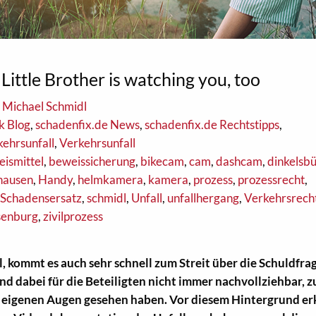
Little Brother is watching you, too
 Michael Schmidl
k Blog
,
schadenfix.de News
,
schadenfix.de Rechtstipps
,
kehrsunfall
,
Verkehrsunfall
ismittel
,
beweissicherung
,
bikecam
,
cam
,
dashcam
,
dinkelsbü
hausen
,
Handy
,
helmkamera
,
kamera
,
prozess
,
prozessrecht
,
,
Schadensersatz
,
schmidl
,
Unfall
,
unfallhergang
,
Verkehrsrech
senburg
,
zivilprozess
 kommt es auch sehr schnell zum Streit über die Schuldfrag
d dabei für die Beteiligten nicht immer nachvollziehbar, 
it eigenen Augen gesehen haben. Vor diesem Hintergrund er