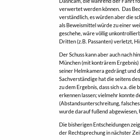
Dashcam, die während der Fahrt for
verwertet werden können. Das Bedü
verständlich, es würden aber die s
als Beweismittel würde zu einer w
geschehe, wäre völlig unkontrollie
Dritten (z.B. Passanten) verletzt
Der Schuss kann aber auch nach hin
München (mit konträrem Ergebnis) 
seiner Helmkamera gedrängt und das
Sachverständige hat die seitens d
zu dem Ergebnis, dass sich v.a. di
erkennen lassen; vielmehr konnte d
(Abstandsunterschreitung, falsche
wurde darauf fußend abgewiesen, 
Die bisherigen Entscheidungen zeigen
der Rechtsprechung in nächster Zei