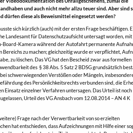
einer Videodokumentation des Unfallgeschehens, zumal die
 handhaben und auch nicht mehr allzu teuer sind. Aber sind 
 dürfen diese als Beweismittel eingesetzt werden?
ste sich kürzlich (auch) mit der ersten Frage beschäftigen. 
he Landesamt für Datenschutzaufsicht untersagt worden, mit 
On-Board-Kamera während der Autofahrt permanente Aufna
n Bereichs zu machen; gleichzeitig wurde er verpflichtet, Au
abe, zu löschen. Das VG hat den Bescheid zwar aus formellen
wendbarkeit des § 38 Abs. 5 Satz 2 BDSG grundsätzlich bestä
 bei schwerwiegenden Verstößen oder Mängeln, insbesonder
Gefährdung des Persönlichkeitsrechts verbunden sind, die Erh
 Einsatz einzelner Verfahren untersagen. Das Urteil ist noch 
 zugelassen, Urteil des VG Ansbach vom 12.08.2014 – AN 4 K
 (weitere) Frage nach der Verwertbarkeit von so erzielten
en hat entschieden, dass Aufzeichnungen mit Hilfe einer so