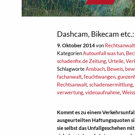
Dashcam, Bikecam etc.: 
9. Oktober 2014
von
Rechtsanwalt
Kategorien
Autounfall was tun
,
Bec
schadenfix.de Zeitung
,
Urteile
,
Ver
Schlagworte
Ansbach
,
Beweis
,
bewe
fachanwalt
,
feuchtwangen
,
gunzen
Rechtsanwalt
,
schadensermittlung
verwertung
,
videoaufnahme
,
Weis
Kommt es zu einem Verkehrsunfall,
ausgeurteilten Haftungsquoten sin
sie selbst das Unfallgeschehen m