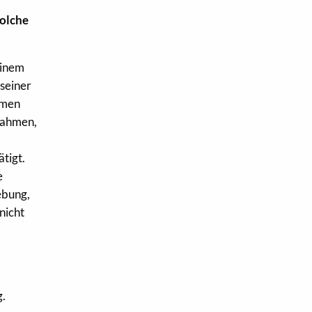
solche
Einem
seiner
hmen
fnahmen,
tigt.
e
ebung,
nicht
g.