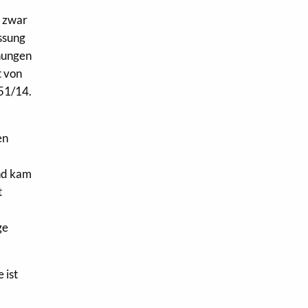
i zwar
ssung
hnungen
t von
51/14.
en
und kam
t
ge
 ist