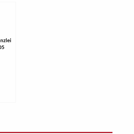
nzlei
005