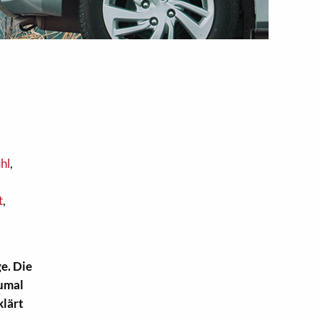
hl
,
t
,
e. Die
zumal
klärt