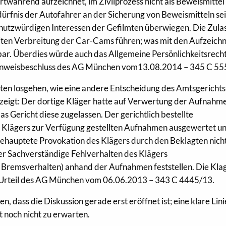
twährend aufzeichnet, im Zivilprozess nicht als Beweismittel
rfnis der Autofahrer an der Sicherung von Beweismitteln se
chutzwürdigen Interessen der Gefilmten überwiegen. Die Zula
eiten Verbreitung der Car-Cams führen; was mit den Aufzeic
rbar. Überdies würde auch das Allgemeine Persönlichkeitsrech
, Hinweisbeschluss des AG München vom13.08.2014 – 345 C 55
ten losgehen, wie eine andere Entscheidung des Amtsgerichts
zeigt: Der dortige Kläger hatte auf Verwertung der Aufnahm
 Gericht diese zugelassen. Der gerichtlich bestellte
es Klägers zur Verfügung gestellten Aufnahmen ausgewertet 
e behauptete Provokation des Klägers durch den Beklagten nich
er Sachverständige Fehlverhalten des Klägers
s Bremsverhalten) anhand der Aufnahmen feststellen. Die Kla
Urteil des AG München vom 06.06.2013 – 343 C 4445/13.
, dass die Diskussion gerade erst eröffnet ist; eine klare Linie
t noch nicht zu erwarten.