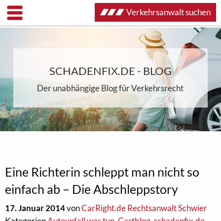
Verkehrsanwalt suchen
SCHADENFIX.DE - BLOG
Der unabhängige Blog für Verkehrsrecht
Eine Richterin schleppt man nicht so
einfach ab – Die Abschleppstory
17. Januar 2014
von
CarRight.de Rechtsanwalt Schwier
Kategorien
Autounfall was tun
,
Gastblog
,
schadenfix.de