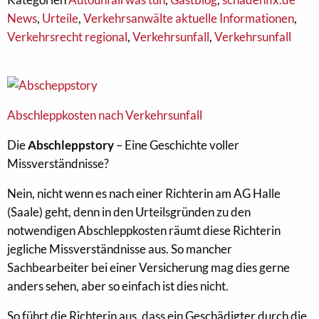
News
,
Urteile
,
Verkehrsanwälte aktuelle Informationen
,
Verkehrsrecht regional
,
Verkehrsunfall
,
Verkehrsunfall
Abschleppkosten nach Verkehrsunfall
Die
Abschleppstory
– Eine Geschichte voller
Missverständnisse?
Nein, nicht wenn es nach einer Richterin am AG Halle
(Saale) geht, denn in den Urteilsgründen zu den
notwendigen Abschleppkosten räumt diese Richterin
jegliche Missverständnisse aus. So mancher
Sachbearbeiter bei einer Versicherung mag dies gerne
anders sehen, aber so einfach ist dies nicht.
So führt die Richterin aus, dass ein Geschädigter durch die