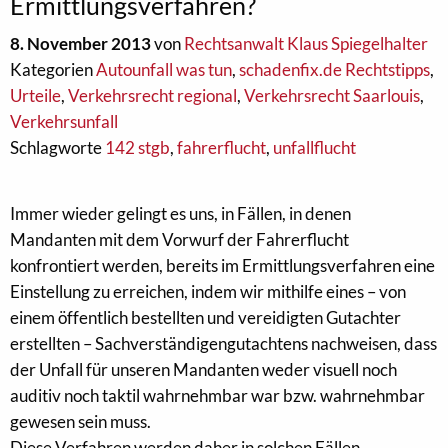
Ermittlungsverfahren?
8. November 2013
von
Rechtsanwalt Klaus Spiegelhalter
Kategorien
Autounfall was tun
,
schadenfix.de Rechtstipps
,
Urteile
,
Verkehrsrecht regional
,
Verkehrsrecht Saarlouis
,
Verkehrsunfall
Schlagworte
142 stgb
,
fahrerflucht
,
unfallflucht
Immer wieder gelingt es uns, in Fällen, in denen
Mandanten mit dem Vorwurf der Fahrerflucht
konfrontiert werden, bereits im Ermittlungsverfahren eine
Einstellung zu erreichen, indem wir mithilfe eines – von
einem öffentlich bestellten und vereidigten Gutachter
erstellten – Sachverständigengutachtens nachweisen, dass
der Unfall für unseren Mandanten weder visuell noch
auditiv noch taktil wahrnehmbar war bzw. wahrnehmbar
gewesen sein muss.
Diese Verfahren werden daher in solchen Fällen