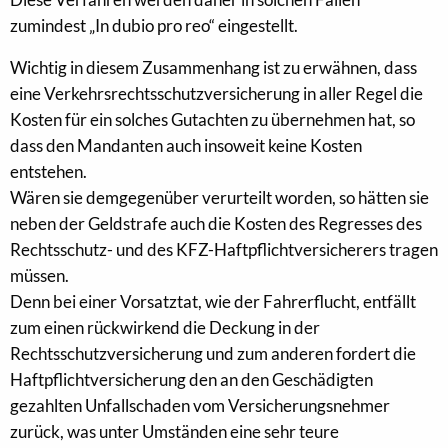
zumindest „In dubio pro reo“ eingestellt.
Wichtig in diesem Zusammenhang ist zu erwähnen, dass
eine Verkehrsrechtsschutzversicherung in aller Regel die
Kosten für ein solches Gutachten zu übernehmen hat, so
dass den Mandanten auch insoweit keine Kosten
entstehen.
Wären sie demgegenüber verurteilt worden, so hätten sie
neben der Geldstrafe auch die Kosten des Regresses des
Rechtsschutz- und des KFZ-Haftpflichtversicherers tragen
müssen.
Denn bei einer Vorsatztat, wie der Fahrerflucht, entfällt
zum einen rückwirkend die Deckung in der
Rechtsschutzversicherung und zum anderen fordert die
Haftpflichtversicherung den an den Geschädigten
gezahlten Unfallschaden vom Versicherungsnehmer
zurück, was unter Umständen eine sehr teure