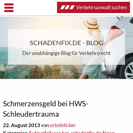
Verkehrsanwalt suchen
SCHADENFIX.DE - BLOG
Der unabhängige Blog für Verkehrsrecht
Schmerzensgeld bei HWS-
Schleudertrauma
22. August 2013
von
urteilsticker
Kategorien
Autounfall was tun
,
schadenfix.de News
,