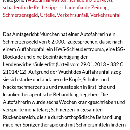
schadenfix.de Rechtstipps
,
schadenfix.de Zeitung
,
Schmerzensgeld
,
Urteile
,
Verkehrsunfall
,
Verkehrsunfall
Das Amtsgericht München hat einer Autofahrerin ein
Schmerzensgeld von € 2.000,- zugesprochen, da sie nach
einem Auffahrunfall ein HWS-Schleudertrauma, eine ISG-
Blockade und eine Beeinträchtigung der
Lendenwirbelsäule erlitt (Urteil vom 29.01.2013 – 332 C
21014/12). Aufgrund der Wucht des Auffahrunfalls zog
sie sich starke und andauernde Kopf-, Schulter und
Nackenschmerzen zu und musste sich in ärztliche und
krankentherapeutische Behandlung begeben. Die
Autofahrerin wurde sechs Wochen krankgeschrieben und
verspürte monatelang Schmerzen im gesamten
Rückenbereich, die sie durch orthopädische Behandlung
mit einer Spritzentherapie und mit Schmerzmitteln lindern