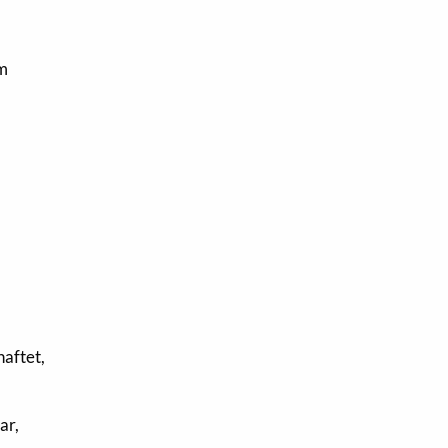
om
haftet,
ar,