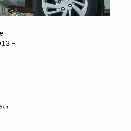
he
013 –
m
16 cm