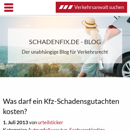
Verkehrsanwalt suchen
SCHADENFIX.DE - BLOG
Der unabhängige Blog für Verkehrsrecht
Was darf ein Kfz-Schadensgutachten
kosten?
1. Juli 2013
von
urteilsticker
Kategorien
Autounfall was tun
,
Sachverständige
,