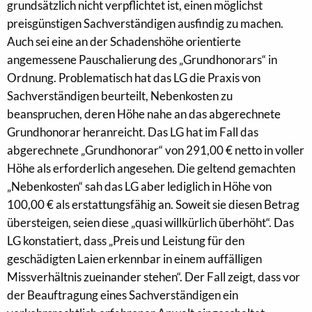
grundsätzlich nicht verpflichtet ist, einen möglichst
preisgünstigen Sachverständigen ausfindig zu machen.
Auch sei eine an der Schadenshöhe orientierte
angemessene Pauschalierung des „Grundhonorars“ in
Ordnung. Problematisch hat das LG die Praxis von
Sachverständigen beurteilt, Nebenkosten zu
beanspruchen, deren Höhe nahe an das abgerechnete
Grundhonorar heranreicht. Das LG hat im Fall das
abgerechnete „Grundhonorar“ von 291,00 € netto in voller
Höhe als erforderlich angesehen. Die geltend gemachten
„Nebenkosten“ sah das LG aber lediglich in Höhe von
100,00 € als erstattungsfähig an. Soweit sie diesen Betrag
übersteigen, seien diese „quasi willkürlich überhöht“. Das
LG konstatiert, dass „Preis und Leistung für den
geschädigten Laien erkennbar in einem auffälligen
Missverhältnis zueinander stehen“. Der Fall zeigt, dass vor
der Beauftragung eines Sachverständigen ein