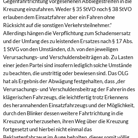
Gegenfahrtrichtung vorgesehenen Abbiegestreifen in die
Kreuzung einzufahren. Weder § 35 StVO noch § 38 StVO
erlauben dem Einsatzfahrer aber ein Fahren ohne
Rücksicht auf die sonstigen Verkehrsteilnehmer.“
Allerdings hängen die Verpflichtung zum Schadensersatz
und der Umfang des zu leistenden Ersatzes nach § 17 Abs.
1 StVG von den Umständen, d.h. von den jeweiligen
Verursachungs- und Verschuldensbeiträgen ab. Zu Lasten
einer jeden Partei sind insofern lediglich solche Umstände
zu beachten, die unstrittig oder bewiesen sind. Das OLG
hat als Ergebnis der Abwägung festgehalten, dass „der
Verursachungs- und Verschuldensbeitrag der Fahrerin des
klägerischen Fahrzeugs, die leichtfertig trotz Erkennens
des herannahenden Einsatzfahrzeugs und der Möglichkeit,
durch den Blinker dessen weitere Fahrtrichtung in die
Kreuzung vorherzusehen, ihren Weg über die Kreuzung
fortgesetzt und hierbei nicht einmal das
Beklagtenfahrzeug im Auge behalten, dieses somit völlig