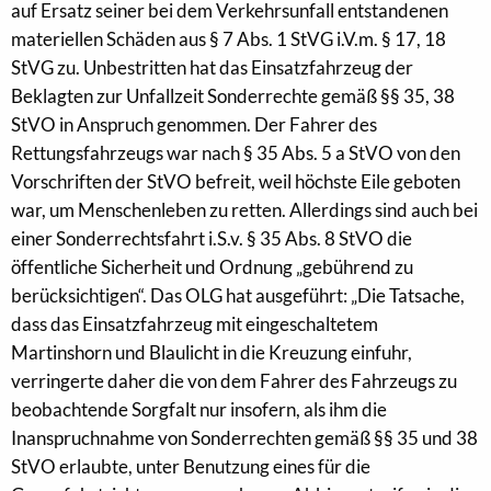
auf Ersatz seiner bei dem Verkehrsunfall entstandenen
materiellen Schäden aus § 7 Abs. 1 StVG i.V.m. § 17, 18
StVG zu. Unbestritten hat das Einsatzfahrzeug der
Beklagten zur Unfallzeit Sonderrechte gemäß §§ 35, 38
StVO in Anspruch genommen. Der Fahrer des
Rettungsfahrzeugs war nach § 35 Abs. 5 a StVO von den
Vorschriften der StVO befreit, weil höchste Eile geboten
war, um Menschenleben zu retten. Allerdings sind auch bei
einer Sonderrechtsfahrt i.S.v. § 35 Abs. 8 StVO die
öffentliche Sicherheit und Ordnung „gebührend zu
berücksichtigen“. Das OLG hat ausgeführt: „Die Tatsache,
dass das Einsatzfahrzeug mit eingeschaltetem
Martinshorn und Blaulicht in die Kreuzung einfuhr,
verringerte daher die von dem Fahrer des Fahrzeugs zu
beobachtende Sorgfalt nur insofern, als ihm die
Inanspruchnahme von Sonderrechten gemäß §§ 35 und 38
StVO erlaubte, unter Benutzung eines für die