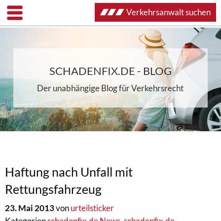
Verkehrsanwalt suchen
SCHADENFIX.DE - BLOG
Der unabhängige Blog für Verkehrsrecht
Haftung nach Unfall mit
Rettungsfahrzeug
23. Mai 2013
von
urteilsticker
Kategorien
schadenfix.de News
,
schadenfix.de