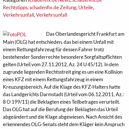
Rechtstipps
,
schadenfix.de Zeitung
,
Urteile
,
Verkehrsunfall
,
Verkehrsunfall
Das Oberlandesgericht Frankfurt am
Main (OLG) hat entschieden, das bei einem Unfall mit
einem Rettungsfahrzeug für dessen Fahrer trotz
bestehender Sonderrechte besondere Sorgfaltspflichten
gelten (Urteil vom 27.11.2012, Az. 24 U 45/12). In dem
zugrunde liegenden Rechtsstreit ging es um eine Kollision
eines KFZ mit einem Rettungsfahrzeug in einem
Kreuzungsbereich. Auf die Klage des KFZ-Halters hatte
das Landgerichts Darmstadt (Urteil vom 06.12.2011, Az.:
8 O 199/11) die Beklagten eines Teilbetrages verurteilt.
Das OLG hat auf die Berufung der Beklagten das Urteil
abgeändert und die Klage abgewiesen. Nach Ansicht des
erkennendes OLG-Senats steht dem Kläger kein Anspruch