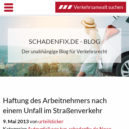
Verkehrsanwalt suchen
SCHADENFIX.DE - BLOG
Der unabhängige Blog für Verkehrsrecht
Haftung des Arbeitnehmers nach
einem Unfall im Straßenverkehr
9. Mai 2013
von
urteilsticker
Kategorien
Autounfall was tun
,
schadenfix.de News
,