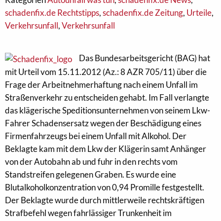
schadenfix.de Rechtstipps
,
schadenfix.de Zeitung
,
Urteile
,
Verkehrsunfall
,
Verkehrsunfall
Das Bundesarbeitsgericht (BAG) hat
mit Urteil vom 15.11.2012 (Az.: 8 AZR 705/11) über die
Frage der Arbeitnehmerhaftung nach einem Unfall im
Straßenverkehr zu entscheiden gehabt. Im Fall verlangte
das klägerische Speditionsunternehmen von seinem Lkw-
Fahrer Schadensersatz wegen der Beschädigung eines
Firmenfahrzeugs bei einem Unfall mit Alkohol. Der
Beklagte kam mit dem Lkw der Klägerin samt Anhänger
von der Autobahn ab und fuhr in den rechts vom
Standstreifen gelegenen Graben. Es wurde eine
Blutalkoholkonzentration von 0,94 Promille festgestellt.
Der Beklagte wurde durch mittlerweile rechtskräftigen
Strafbefehl wegen fahrlässiger Trunkenheit im