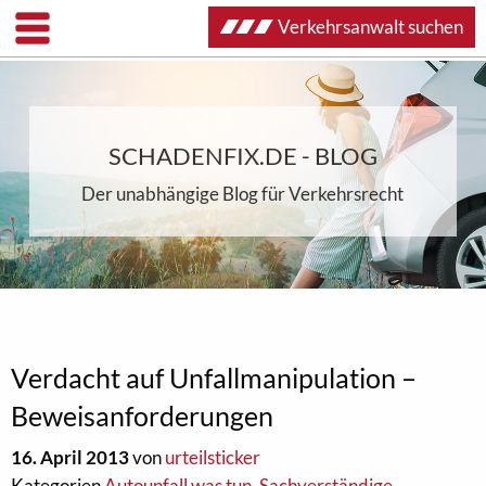
Verkehrsanwalt suchen
SCHADENFIX.DE - BLOG
Der unabhängige Blog für Verkehrsrecht
Verdacht auf Unfallmanipulation –
Beweisanforderungen
16. April 2013
von
urteilsticker
Kategorien
Autounfall was tun
,
Sachverständige
,