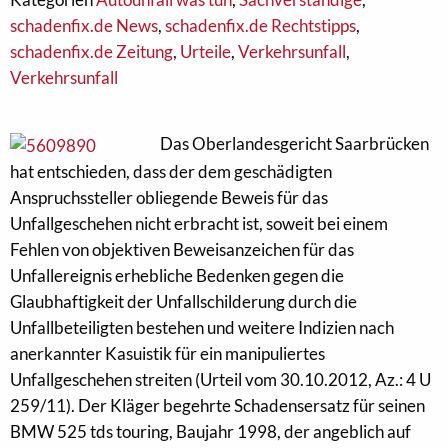
schadenfix.de News
,
schadenfix.de Rechtstipps
,
schadenfix.de Zeitung
,
Urteile
,
Verkehrsunfall
,
Verkehrsunfall
Das Oberlandesgericht Saarbrücken
hat entschieden, dass der dem geschädigten
Anspruchssteller obliegende Beweis für das
Unfallgeschehen nicht erbracht ist, soweit bei einem
Fehlen von objektiven Beweisanzeichen für das
Unfallereignis erhebliche Bedenken gegen die
Glaubhaftigkeit der Unfallschilderung durch die
Unfallbeteiligten bestehen und weitere Indizien nach
anerkannter Kasuistik für ein manipuliertes
Unfallgeschehen streiten (Urteil vom 30.10.2012, Az.: 4 U
259/11). Der Kläger begehrte Schadensersatz für seinen
BMW 525 tds touring, Baujahr 1998, der angeblich auf