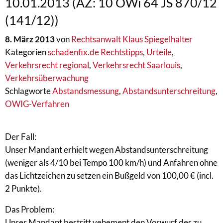
10.01.2013 (AZ: 10 OWi 64 JS 870/12
(141/12))
8. März 2013
von
Rechtsanwalt Klaus Spiegelhalter
Kategorien
schadenfix.de Rechtstipps
,
Urteile
,
Verkehrsrecht regional
,
Verkehrsrecht Saarlouis
,
Verkehrsüberwachung
Schlagworte
Abstandsmessung
,
Abstandsunterschreitung
,
OWIG-Verfahren
Der Fall:
Unser Mandant erhielt wegen Abstandsunterschreitung
(weniger als 4/10 bei Tempo 100 km/h) und Anfahren ohne
das Lichtzeichen zu setzen ein Bußgeld von 100,00 € (incl.
2 Punkte).
Das Problem:
Unser Mandant bestritt vehement den Vorwurf des zu