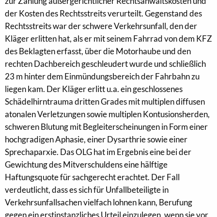
zur Zahlung außergerichtlicher Rechtsanwaltskosten und
der Kosten des Rechtsstreits verurteilt. Gegenstand des
Rechtsstreits war der schwere Verkehrsunfall, den der
Kläger erlitten hat, als er mit seinem Fahrrad von dem KFZ
des Beklagten erfasst, über die Motorhaube und den
rechten Dachbereich geschleudert wurde und schließlich
23 m hinter dem Einmündungsbereich der Fahrbahn zu
liegen kam. Der Kläger erlitt u.a. ein geschlossenes
Schädelhirntrauma dritten Grades mit multiplen diffusen
atonalen Verletzungen sowie multiplen Kontusionsherden,
schweren Blutung mit Begleiterscheinungen in Form einer
hochgradigen Aphasie, einer Dysarthrie sowie einer
Sprechaparxie. Das OLG hat im Ergebnis eine bei der
Gewichtung des Mitverschuldens eine hälftige
Haftungsquote für sachgerecht erachtet. Der Fall
verdeutlicht, dass es sich für Unfallbeteiligte in
Verkehrsunfallsachen vielfach lohnen kann, Berufung
gegen ein erstinstanzliches Urteil einzulegen, wenn sie vor