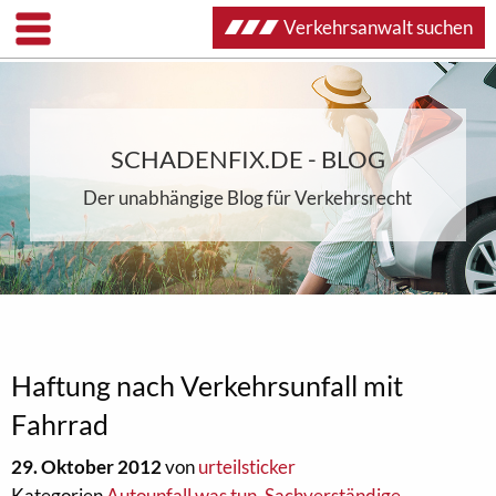
Verkehrsanwalt suchen
SCHADENFIX.DE - BLOG
Der unabhängige Blog für Verkehrsrecht
Haftung nach Verkehrsunfall mit
Fahrrad
29. Oktober 2012
von
urteilsticker
Kategorien
Autounfall was tun
,
Sachverständige
,